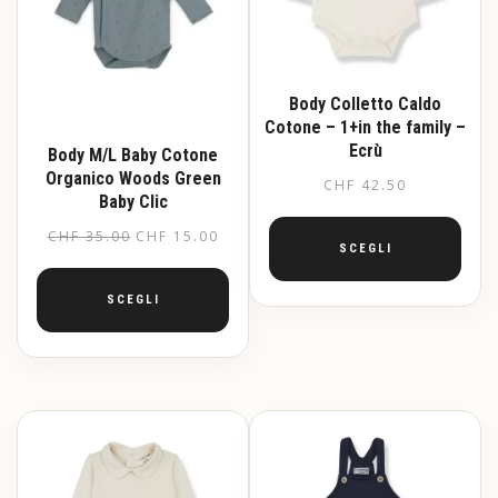
Body Colletto Caldo
Cotone – 1+in the family –
Ecrù
Body M/L Baby Cotone
Organico Woods Green
CHF
42.50
Baby Clic
Il
Il
CHF
35.00
CHF
15.00
SCEGLI
prezzo
prezzo
originale
attuale
SCEGLI
Questo
era:
è:
prodotto
ha
Questo
CHF 35.00.
CHF 15.00.
più
prodotto
varianti.
ha
Le
più
opzioni
varianti.
possono
Le
essere
opzioni