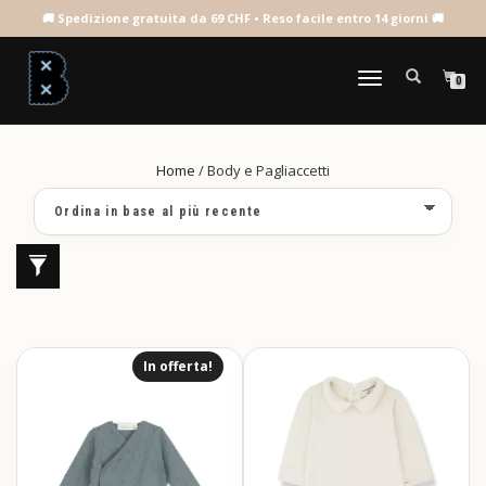
BODY E PAGLIACCETTI
NAVIGAZIONE
0
TOGGLE
Home
/ Body e Pagliaccetti
In offerta!