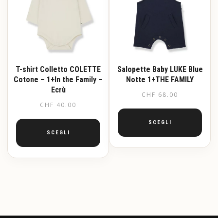
scelte
possono
nella
essere
pagina
scelte
del
nella
prodotto
pagina
del
prodotto
T-shirt Colletto COLETTE
Salopette Baby LUKE Blue
Cotone – 1+In the Family –
Notte 1+THE FAMILY
Ecrù
CHF
68.00
CHF
40.00
SCEGLI
SCEGLI
Questo
prodotto
Questo
ha
prodotto
più
ha
varianti.
più
Le
varianti.
opzioni
Le
possono
opzioni