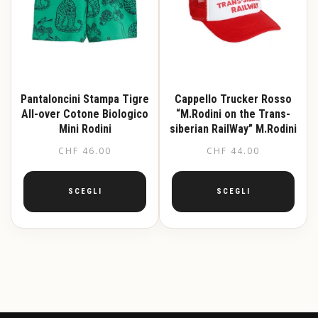
Pantaloncini Stampa Tigre
Cappello Trucker Rosso
All-over Cotone Biologico
“M.Rodini on the Trans-
Mini Rodini
siberian RailWay” M.Rodini
CHF
46.00
CHF
44.00
SCEGLI
SCEGLI
Questo
Questo
prodotto
prodotto
ha
ha
più
più
varianti.
varianti.
Le
Le
opzioni
opzioni