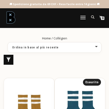
COLLÉGIEN
NAVIGAZIONE
0
TOGGLE
Home
/ Collégien
Esaurito