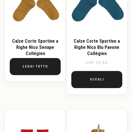
Calze Corte Sportive a
Calze Corte Sportive a
Righe Nico Senape
Righe Nico Blu Pavone
Collégien
Collégien
CHF
15.50
LEGGI TUTTO
SCEGLI
Questo
prodotto
ha
più
varianti.
Le
opzioni