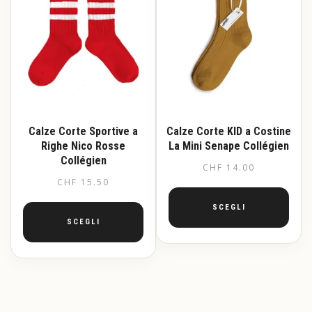
possono
essere
scelte
nella
pagina
del
prodotto
Calze Corte Sportive a
Calze Corte KID a Costine
Righe Nico Rosse
La Mini Senape Collégien
Collégien
CHF
14.00
CHF
15.50
SCEGLI
SCEGLI
Questo
prodotto
Questo
ha
prodotto
più
ha
varianti.
più
Le
varianti.