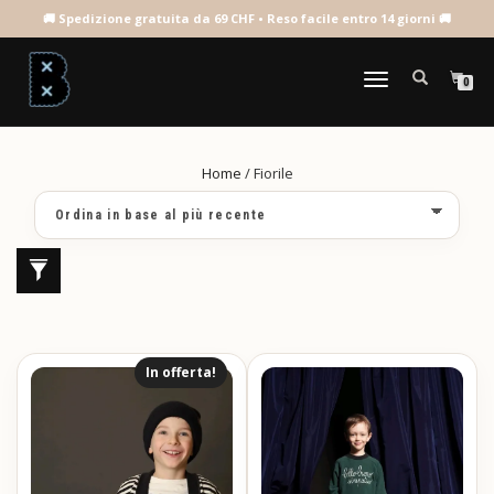
FIORILE
NAVIGAZIONE
0
TOGGLE
Home
/ Fiorile
In offerta!