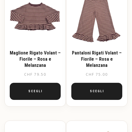
opzioni
Le
possono
opzioni
essere
possono
scelte
essere
nella
scelte
pagina
nella
del
pagina
prodotto
del
prodotto
Maglione Rigato Volant –
Pantaloni Rigati Volant –
Fiorile – Rosa e
Fiorile – Rosa e
Melanzana
Melanzana
CHF
79.50
CHF
75.00
SCEGLI
SCEGLI
Questo
Questo
prodotto
prodotto
ha
ha
più
più
varianti.
varianti.