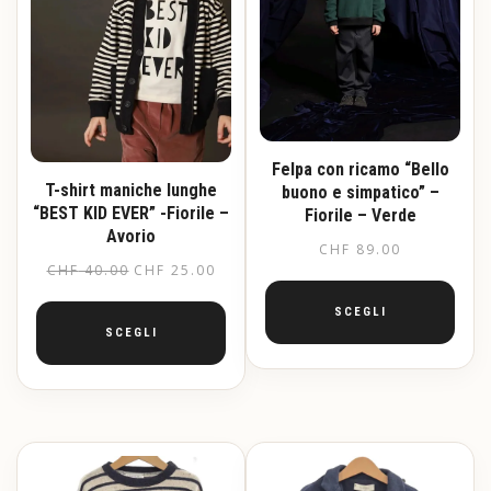
Felpa con ricamo “Bello
T-shirt maniche lunghe
buono e simpatico” –
“BEST KID EVER” -Fiorile –
Fiorile – Verde
Avorio
CHF
89.00
Il
Il
CHF
40.00
CHF
25.00
prezzo
prezzo
SCEGLI
originale
attuale
SCEGLI
era:
è:
Questo
Questo
CHF 40.00.
CHF 25.00.
prodotto
prodotto
ha
ha
più
più
varianti.
varianti.
Le