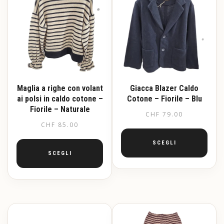
Le
opzioni
opzioni
possono
possono
essere
essere
scelte
scelte
nella
nella
pagina
pagina
del
del
prodotto
prodotto
Maglia a righe con volant
Giacca Blazer Caldo
ai polsi in caldo cotone –
Cotone – Fiorile – Blu
Fiorile – Naturale
CHF
79.00
CHF
85.00
SCEGLI
SCEGLI
Questo
prodotto
Questo
ha
prodotto
più
ha
varianti.
più
Le
varianti.