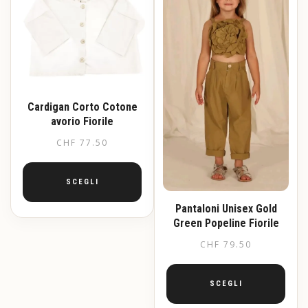
opzioni
possono
possono
essere
essere
scelte
scelte
nella
nella
pagina
pagina
del
del
prodotto
prodotto
Cardigan Corto Cotone
avorio Fiorile
CHF
77.50
SCEGLI
Pantaloni Unisex Gold
Questo
Green Popeline Fiorile
prodotto
ha
CHF
79.50
più
varianti.
Le
SCEGLI
opzioni