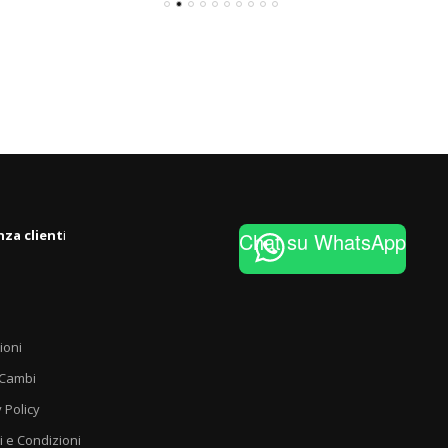
nza client
i
Chat su WhatsApp
ioni
 Cambi
 Policy
i e Condizioni