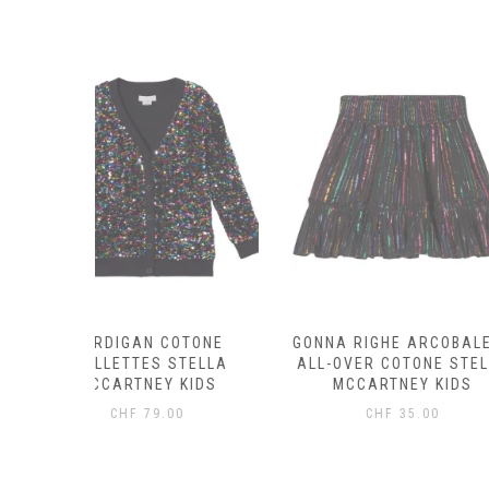
OTONE
GONNA RIGHE ARCOBALENO
GILET LANA
STELLA
ALL-OVER COTONE STELLA
TOBIAH –
KIDS
MCCARTNEY KIDS
CHF
69
0
CHF
35.00