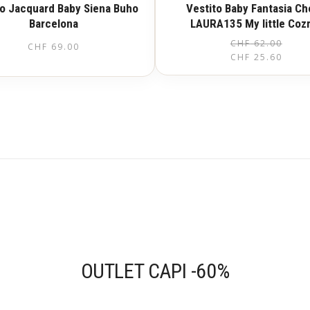
to Jacquard Baby Siena Buho
Vestito Baby Fantasia C
Barcelona
LAURA135 My little Co
CHF
62.00
CHF
69.00
CHF
25.60
Questo
prodotto
ha
più
varianti.
Le
opzioni
possono
essere
scelte
nella
pagina
del
prodotto
OUTLET CAPI -60%