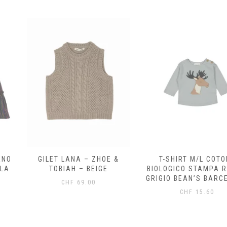
 – ZHOE &
T-SHIRT M/L COTONE
CARDIG
 BEIGE
BIOLOGICO STAMPA RENNA
BOTTONI 
GRIGIO BEAN’S BARCELONA
OLMO 1+I
.00
CHF
15.60
CH