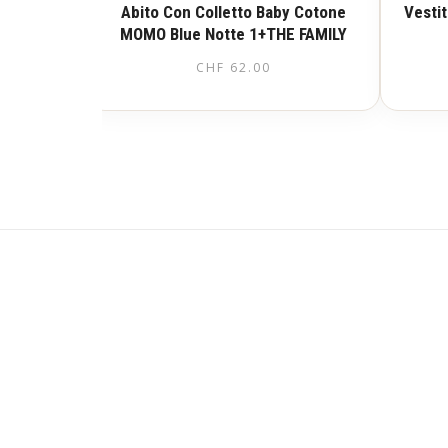
Abito Con Colletto Baby Cotone
Vesti
MOMO Blue Notte 1+THE FAMILY
CHF
62.00
Questo
prodotto
ha
più
varianti.
Le
opzioni
possono
essere
scelte
nella
pagina
del
prodotto