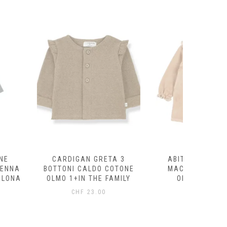
AN GRETA 3
ABITO VELLUTO BABY
FELPA
CALDO COTONE
MACADAMIA COTONE
ECRÙ/
N THE FAMILY
ORGANICO BUHO
ORG
BARCELONA
B
F
23.00
CHF
29.60