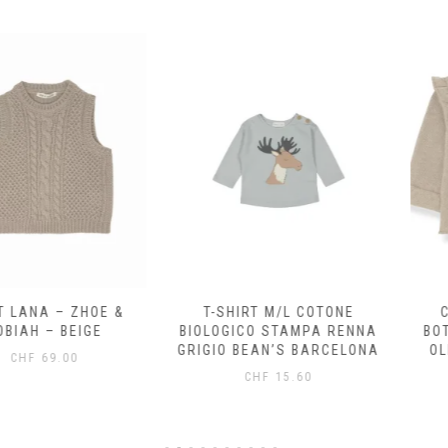
 – ZHOE &
T-SHIRT M/L COTONE
CARDIG
 BEIGE
BIOLOGICO STAMPA RENNA
BOTTONI 
GRIGIO BEAN’S BARCELONA
OLMO 1+I
.00
CHF
15.60
CH