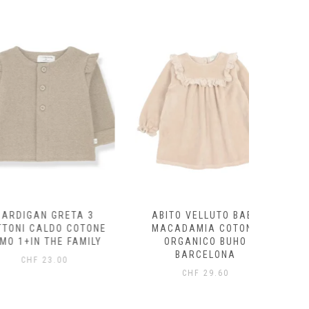
AN GRETA 3
ABITO VELLUTO BABY
FELPA
CALDO COTONE
MACADAMIA COTONE
ECRÙ/
N THE FAMILY
ORGANICO BUHO
ORG
BARCELONA
B
F
23.00
CHF
29.60