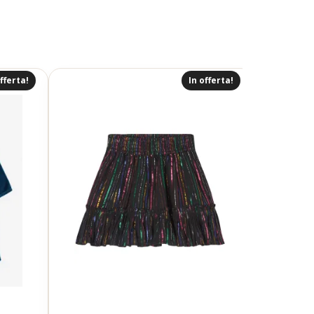
fferta!
In offerta!