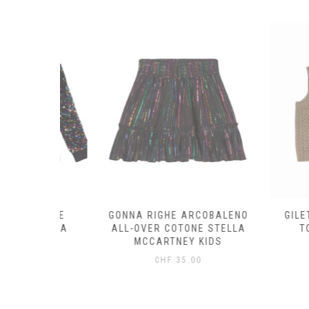
OTONE
GONNA RIGHE ARCOBALENO
GILET LANA
STELLA
ALL-OVER COTONE STELLA
TOBIAH –
KIDS
MCCARTNEY KIDS
CHF
69
0
CHF
35.00