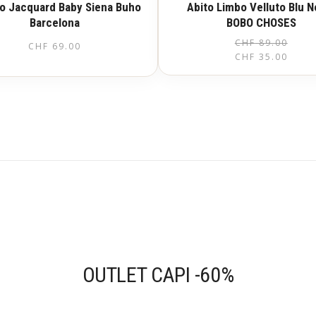
to Jacquard Baby Siena Buho
Abito Limbo Velluto Blu N
Barcelona
BOBO CHOSES
CHF
89.00
CHF
69.00
CHF
35.00
Questo
prodotto
ha
più
varianti.
Le
opzioni
possono
essere
scelte
nella
pagina
del
prodotto
OUTLET CAPI -60%