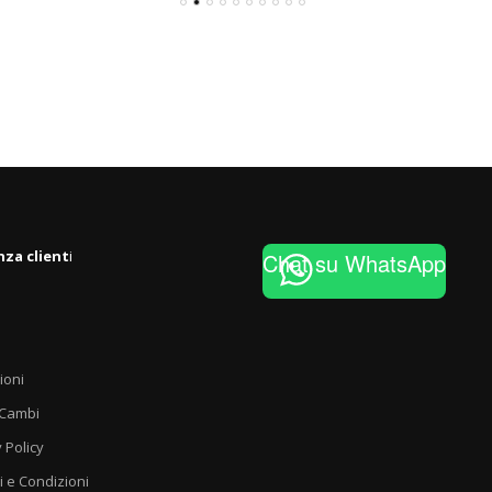
nza client
i
Chat su WhatsApp
ioni
 Cambi
 Policy
i e Condizioni