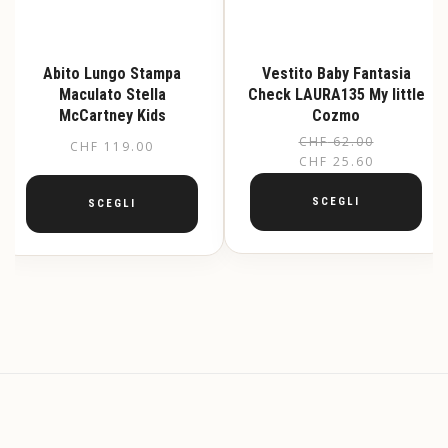
Abito Lungo Stampa
Vestito Baby Fantasia
Maculato Stella
Check LAURA135 My little
McCartney Kids
Cozmo
CHF
62.00
Il
Il
CHF
119.00
CHF
25.60
pr
pr
or
at
SCEGLI
SCEGLI
er
è:
Questo
Questo
CH
CH
prodotto
prodotto
ha
ha
più
più
varianti.
varianti.
Le
Le
opzioni
opzioni
possono
possono
essere
essere
scelte
scelte