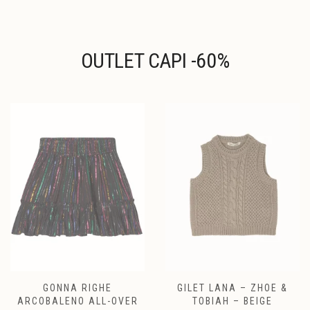
nella
nella
pagina
pagina
del
del
prodotto
prodotto
OUTLET CAPI -60%
GONNA RIGHE
GILET LANA – ZHOE &
ARCOBALENO ALL-OVER
TOBIAH – BEIGE