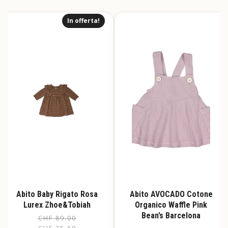
In offerta!
Abito Baby Rigato Rosa
Abito AVOCADO Cotone
Lurex Zhoe&Tobiah
Organico Waffle Pink
Bean’s Barcelona
CHF
89.00
Il
Il