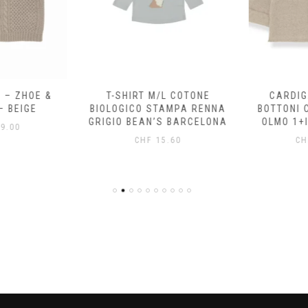
 – ZHOE &
T-SHIRT M/L COTONE
CARDIG
 BEIGE
BIOLOGICO STAMPA RENNA
BOTTONI 
GRIGIO BEAN’S BARCELONA
OLMO 1+I
.00
CHF
15.60
CH