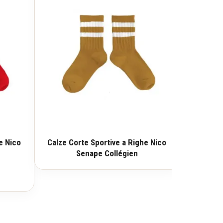
e Nico
Calze Corte Sportive a Righe Nico
Senape Collégien