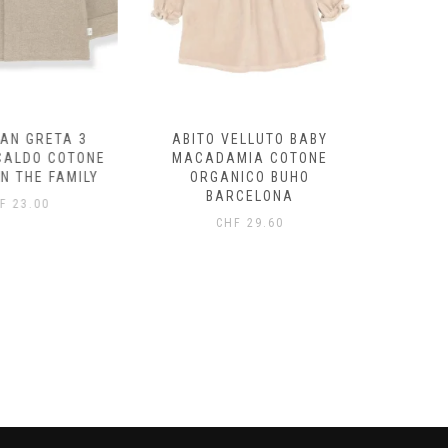
AN GRETA 3
ABITO VELLUTO BABY
FELPA
CALDO COTONE
MACADAMIA COTONE
ECRÙ/
N THE FAMILY
ORGANICO BUHO
ORG
BARCELONA
B
F
23.00
CHF
29.60