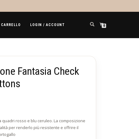
CARRELLO
LOGIN / ACCOUNT
0
otone Fantasia Check
ttons
 a quadri rosso e blu ceruleo. La composizione
alità per renderlo più resistente e offrire il
ortogallo