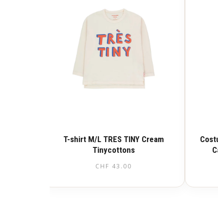
T-shirt M/L TRES TINY Cream
Cost
Tinycottons
C
CHF
43.00
Questo
prodotto
ha
più