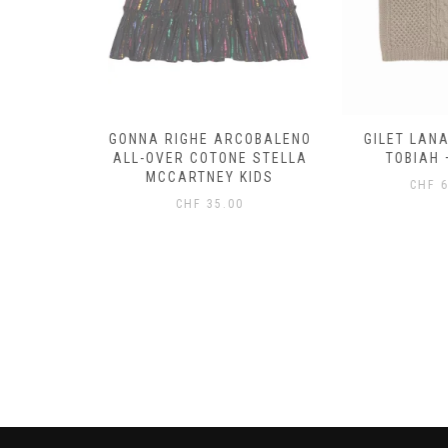
OTONE
GONNA RIGHE ARCOBALENO
GILET LANA
STELLA
ALL-OVER COTONE STELLA
TOBIAH –
KIDS
MCCARTNEY KIDS
CHF
69
0
CHF
35.00