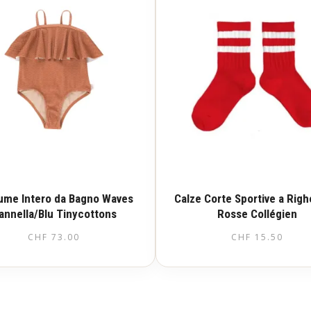
ume Intero da Bagno Waves
Calze Corte Sportive a Righ
annella/Blu Tinycottons
Rosse Collégien
CHF
73.00
CHF
15.50
Questo
Questo
prodotto
prodotto
ha
ha
più
più