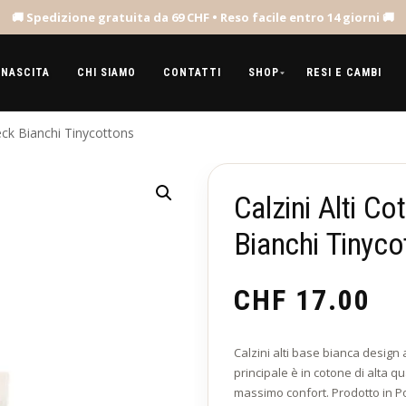
 NASCITA
CHI SIAMO
CONTATTI
SHOP
RESI E CAMBI
eck Bianchi Tinycottons
Calzini Alti C
Bianchi Tinyco
CHF
17.00
Calzini alti base bianca design
principale è in cotone di alta qu
massimo confort. Prodotto in P