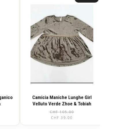
rganico
Camicia Maniche Lunghe Girl
a
Velluto Verde Zhoe & Tobiah
CHF
105.00
Il
Il
Questo
CHF
39.00
prezzo
prezzo
prodotto
ha
originale
attuale