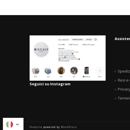
Assiste
Spediz
Resi e
Seguici su Instagram
Privacy
Termin
ShopIsle
powered by
WordPress