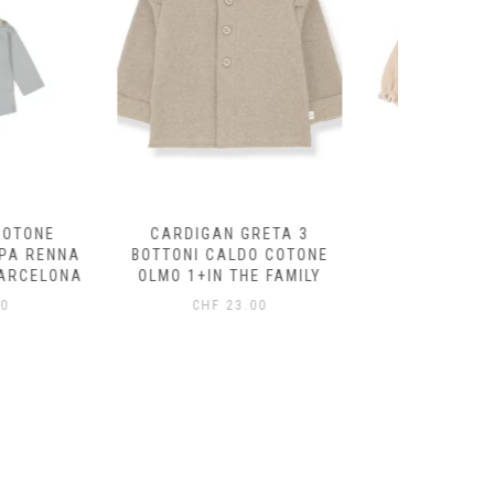
AN GRETA 3
ABITO VELLUTO BABY
FELPA
CALDO COTONE
MACADAMIA COTONE
ECRÙ/
N THE FAMILY
ORGANICO BUHO
ORG
BARCELONA
B
F
23.00
CHF
29.60