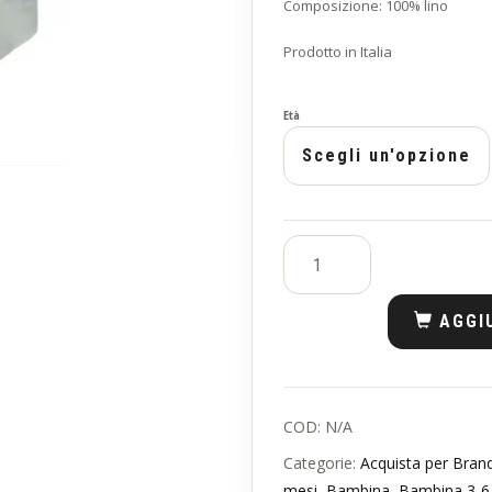
Composizione: 100% lino
Prodotto in Italia
Età
AGGI
COD:
N/A
Categorie:
Acquista per Bran
mesi
,
Bambina
,
Bambina 3-6