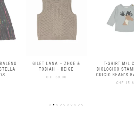
 – ZHOE &
T-SHIRT M/L COTONE
CARDIG
 BEIGE
BIOLOGICO STAMPA RENNA
BOTTONI 
GRIGIO BEAN’S BARCELONA
OLMO 1+I
.00
CHF
15.60
CH