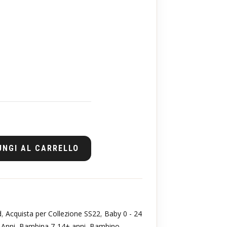
da
CHF 85.00
a
CHF 92.00
UNGI AL CARRELLO
d
,
Acquista per Collezione SS22
,
Baby 0 - 24
 Anni
,
Bambina 7-14+ anni
,
Bambino
,