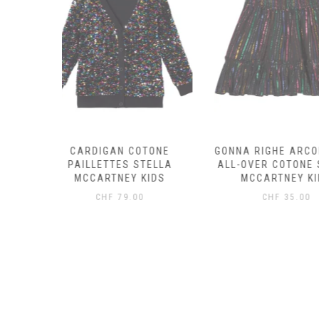
OTONE
GONNA RIGHE ARCOBALENO
GILET LANA
STELLA
ALL-OVER COTONE STELLA
TOBIAH –
KIDS
MCCARTNEY KIDS
CHF
69
0
CHF
35.00