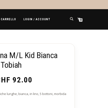
CARRELLO
LOGIN / ACCOUNT
0
na M/L Kid Bianca
 Tobiah
Fascia
CHF
92.00
di
che lunghe, bianca, in lino, 5 bottoni, morbida
prezzo: