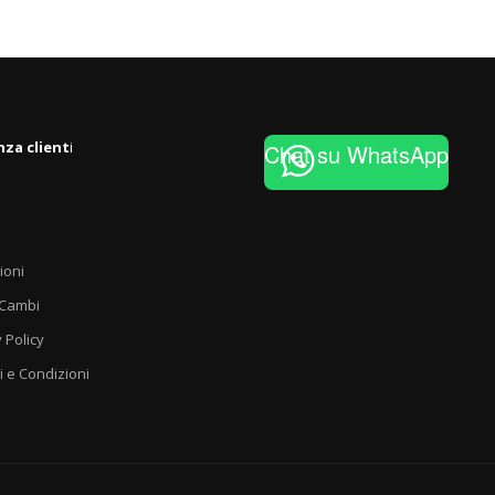
nza client
i
Chat su WhatsApp
ioni
 Cambi
 Policy
i e Condizioni