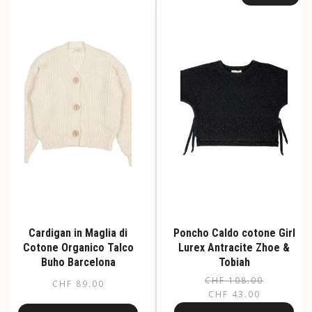
varianti.
varianti.
Le
Le
opzioni
opzioni
possono
possono
essere
essere
scelte
scelte
nella
nella
pagina
pagina
del
del
prodotto
prodotto
Cardigan in Maglia di
Poncho Caldo cotone Girl
Cotone Organico Talco
Lurex Antracite Zhoe &
Buho Barcelona
Tobiah
CHF
108.00
Il
Il
CHF
89.00
CHF
43.00
pr
pr