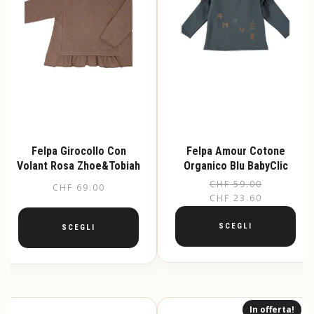
Felpa Girocollo Con
Felpa Amour Cotone
Volant Rosa Zhoe&Tobiah
Organico Blu BabyClic
CHF
59.00
Il
Il
CHF
69.00
CHF
23.60
pr
pr
or
at
SCEGLI
SCEGLI
er
è:
Questo
Questo
CH
CH
prodotto
prodotto
ha
ha
più
più
In offerta!