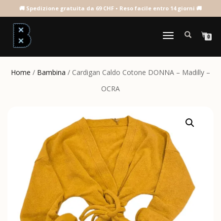
NAVIGAZIONE
0
TOGGLE
Home
/
Bambina
/ Cardigan Caldo Cotone DONNA – Madilly –
OCRA