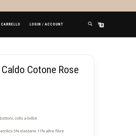
CARRELLO
LOGIN / ACCOUNT
0
 Caldo Cotone Rose
ottoni, collo a bébé.
crilico 5% elastane 11% altre fibre