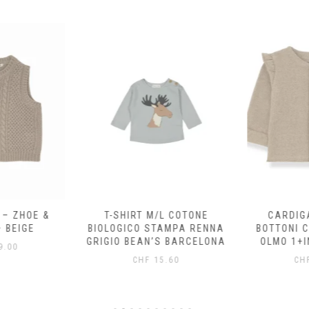
 – ZHOE &
T-SHIRT M/L COTONE
CARDIG
 BEIGE
BIOLOGICO STAMPA RENNA
BOTTONI 
GRIGIO BEAN’S BARCELONA
OLMO 1+I
.00
CHF
15.60
CH