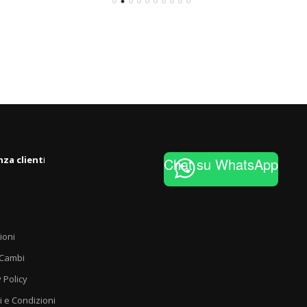
nza client
i
Chat su WhatsApp
ioni
 Cambi
 Policy
i e Condizioni