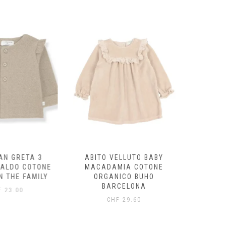
AN GRETA 3
ABITO VELLUTO BABY
FELPA
CALDO COTONE
MACADAMIA COTONE
ECRÙ/
N THE FAMILY
ORGANICO BUHO
ORG
BARCELONA
B
F
23.00
CHF
29.60