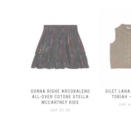
OTONE
GONNA RIGHE ARCOBALENO
GILET LANA
STELLA
ALL-OVER COTONE STELLA
TOBIAH –
KIDS
MCCARTNEY KIDS
CHF
69
0
CHF
35.00