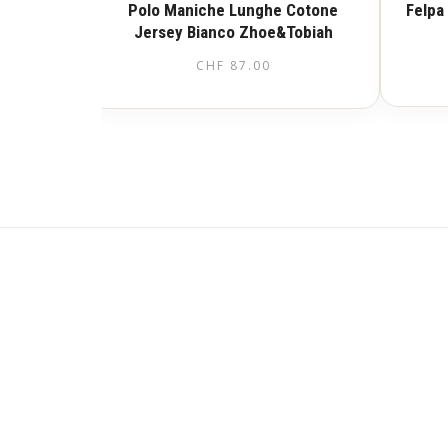
Polo Maniche Lunghe Cotone
Felpa
Jersey Bianco Zhoe&Tobiah
CHF
87.00
Questo
prodotto
ha
più
varianti.
Le
opzioni
possono
essere
scelte
nella
pagina
del
prodotto