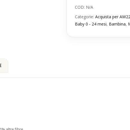
COD:
N/A
Categorie:
Acquista per AW2
Baby 0 - 24 mesi
,
Bambina
,
M
E
% altre fibre