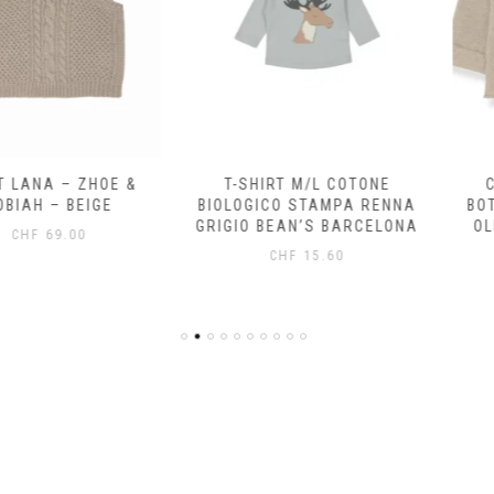
 – ZHOE &
T-SHIRT M/L COTONE
CARDIG
 BEIGE
BIOLOGICO STAMPA RENNA
BOTTONI 
GRIGIO BEAN’S BARCELONA
OLMO 1+I
.00
CHF
15.60
CH