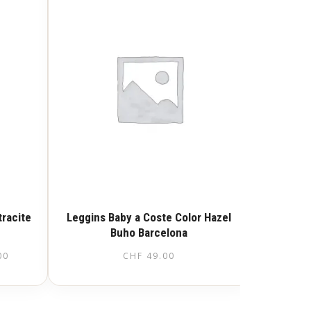
tracite
Leggins Baby a Coste Color Hazel
Buho Barcelona
Fascia
00
CHF
49.00
di
Questo
prezzo:
prodotto
ha