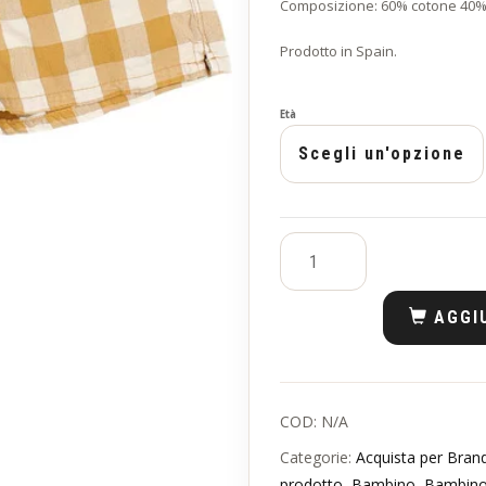
Composizione: 60% cotone 40% p
Prodotto in Spain.
Età
AGGI
COD:
N/A
Categorie:
Acquista per Bran
prodotto
,
Bambino
,
Bambino