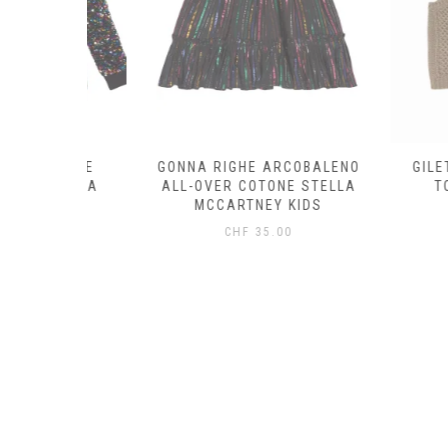
OTONE
GONNA RIGHE ARCOBALENO
GILET LANA
STELLA
ALL-OVER COTONE STELLA
TOBIAH –
KIDS
MCCARTNEY KIDS
CHF
69
0
CHF
35.00