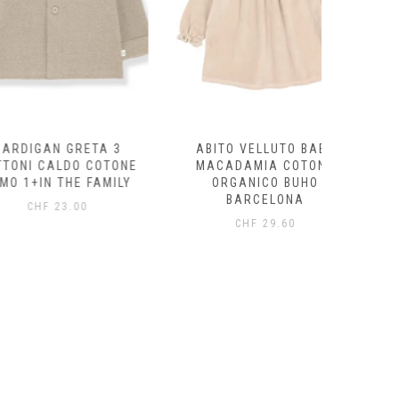
AN GRETA 3
ABITO VELLUTO BABY
FELPA
CALDO COTONE
MACADAMIA COTONE
ECRÙ/
N THE FAMILY
ORGANICO BUHO
ORG
BARCELONA
B
F
23.00
CHF
29.60