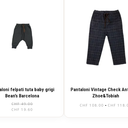
loni felpati tuta baby grigi
Pantaloni Vintage Check An
Bean’s Barcelona
Zhoe&Tobiah
CHF
49.00
Il
Il
-
CHF
108.00
CHF
118.
Questo
CHF
19.60
prezzo
prezzo
prodotto
Questo
ha
originale
attuale
prodotto
più
ha