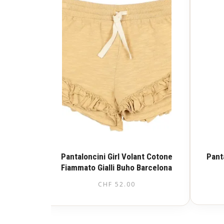
Pantaloncini Girl Volant Cotone
Panta
Fiammato Gialli Buho Barcelona
CHF
52.00
Questo
prodotto
ha