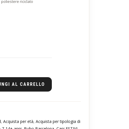
oliestere riciclato
UNGI AL CARRELLO
d
,
Acquista per età
,
Acquista per tipologia di
 7-14+ anni
,
Buho Barcelona
,
Capi ESTIVI