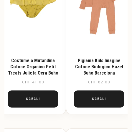
Costume a Mutandina
Pigiama Kids Imagine
Cotone Organico Petit
Cotone Biologico Hazel
Treats Julieta Ocra Buho
Buho Barcelona
CHF
41.00
CHF
82.00
SCEGLI
SCEGLI
Questo
Questo
prodotto
prodotto
ha
ha
più
più