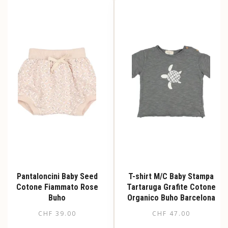
varianti.
varianti.
Le
Le
opzioni
opzioni
possono
possono
essere
essere
scelte
scelte
nella
nella
pagina
pagina
del
del
prodotto
prodotto
Pantaloncini Baby Seed
T-shirt M/C Baby Stampa
Cotone Fiammato Rose
Tartaruga Grafite Cotone
Buho
Organico Buho Barcelona
CHF
39.00
CHF
47.00