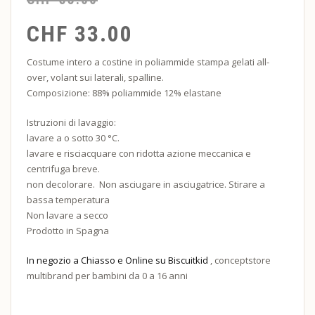
CHF
33.00
Costume intero a costine in poliammide stampa gelati all-
over, volant sui laterali, spalline.
Composizione: 88% poliammide 12% elastane
Istruzioni di lavaggio:
lavare
a
o
sotto
30
°C.
lavare
e
risciacquare
con
ridotta
azione
meccanica
e
centrifuga
breve.
non
decolorare.
Non
asciugare
in
asciugatrice. Stirare a
bassa tem
peratura
Non
lavare
a
secco
Prodotto in Spagna
In negozio a Chiasso e Online su Biscuitkid
, conceptstore
multibrand per bambini da 0 a 16 anni