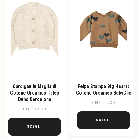
possono
possono
essere
essere
scelte
scelte
nella
nella
pagina
pagina
del
del
prodotto
prodotto
Cardigan in Maglia di
Felpa Stampa Big Hearts
Cotone Organico Talco
Cotone Organico BabyClic
Buho Barcelona
CHF
54.00
CHF
89.00
SCEGLI
SCEGLI
Questo