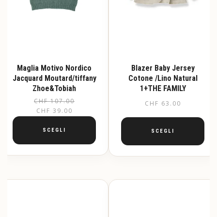
Maglia Motivo Nordico
Blazer Baby Jersey
Jacquard Moutard/tiffany
Cotone /Lino Natural
Zhoe&Tobiah
1+THE FAMILY
CHF
107.00
Il
Il
CHF
63.00
CHF
39.00
prezzo
prezzo
originale
attuale
SCEGLI
SCEGLI
era:
è:
Questo
Questo
CHF 107.00.
CHF 39.00.
prodotto
prodotto
ha
ha
più
più
varianti.
varianti.
Le
Le
opzioni
opzioni