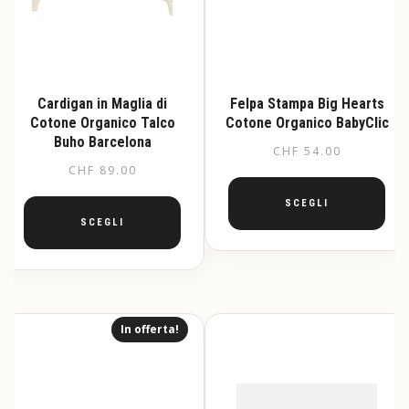
Cardigan in Maglia di
Felpa Stampa Big Hearts
Cotone Organico Talco
Cotone Organico BabyClic
Buho Barcelona
CHF
54.00
CHF
89.00
SCEGLI
SCEGLI
Questo
prodotto
Questo
ha
prodotto
più
ha
varianti.
più
In offerta!
Le
varianti.
opzioni
Le
possono
opzioni
essere
possono