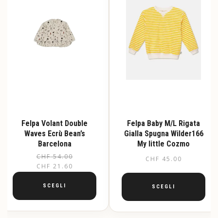
scelte
essere
nella
scelte
pagina
nella
del
pagina
prodotto
del
prodotto
Felpa Volant Double
Felpa Baby M/L Rigata
Waves Ecrù Bean’s
Gialla Spugna Wilder166
Barcelona
My little Cozmo
CHF
54.00
Il
Il
CHF
45.00
CHF
21.60
prezzo
prezzo
originale
attuale
SCEGLI
SCEGLI
era:
è:
Questo
Questo
CHF 54.00.
CHF 21.60.