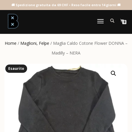
NAVIGAZIONE
0
TOGGLE
Home
/
Maglioni, Felpe
/ Maglia Caldo Cotone Flower DONNA –
Madilly – NERA
Esaurito