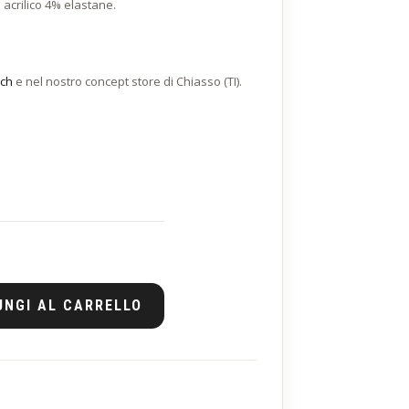
crilico 4% elastane.
.ch
e nel nostro concept store di Chiasso (TI).
UNGI AL CARRELLO