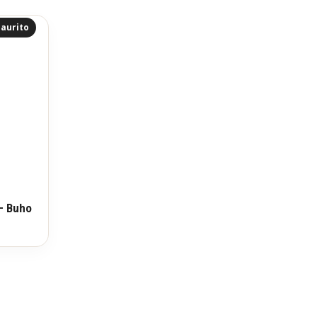
aurito
 – Buho