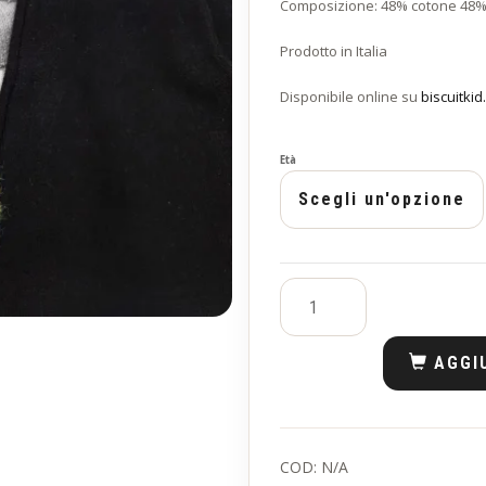
Composizione: 48% cotone 48% a
Prodotto in Italia
Disponibile online su
biscuitkid
Età
AGGI
COD:
N/A