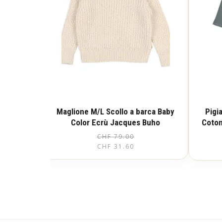
Maglione M/L Scollo a barca Baby
Pigi
Color Ecrù Jacques Buho
Coton
CHF
79.00
Il
Il
Questo
CHF
31.60
prezzo
prezzo
prodotto
ha
originale
attuale
più
era:
è:
varianti.
Le
CHF 79.00.
CHF 31.60.
opzioni
possono
essere