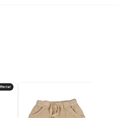
fferta!