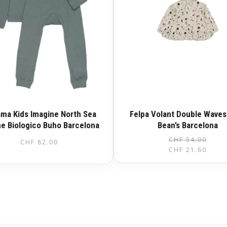
ama Kids Imagine North Sea
Felpa Volant Double Waves
e Biologico Buho Barcelona
Bean’s Barcelona
CHF
54.00
CHF
82.00
CHF
21.60
Questo
prodotto
ha
più
varianti.
Le
opzioni