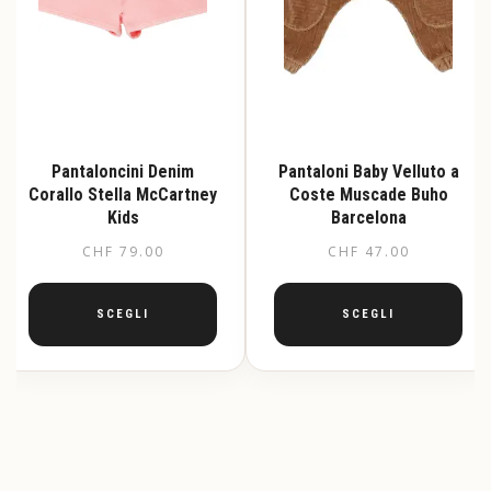
prodotto
prodotto
Pantaloncini Denim
Pantaloni Baby Velluto a
Corallo Stella McCartney
Coste Muscade Buho
Kids
Barcelona
CHF
79.00
CHF
47.00
SCEGLI
SCEGLI
Questo
Questo
prodotto
prodotto
ha
ha
più
più
varianti.
varianti.
Le
Le