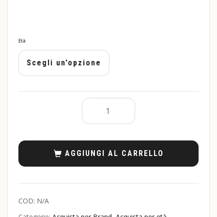
Età
AGGIUNGI AL CARRELLO
COD:
N/A
Categorie:
Acquista per Brand
,
Acquista per età
,