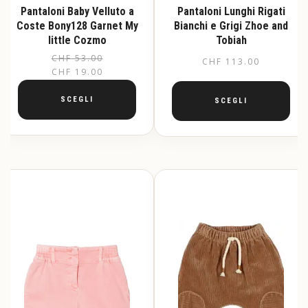
Pantaloni Baby Velluto a
Pantaloni Lunghi Rigati
Coste Bony128 Garnet My
Bianchi e Grigi Zhoe and
little Cozmo
Tobiah
CHF
53.00
Il
Il
CHF
113.00
CHF
19.00
prezzo
prezzo
originale
attuale
SCEGLI
SCEGLI
era:
è:
Questo
Questo
CHF 53.00.
CHF 19.00.
prodotto
prodotto
ha
ha
più
più
varianti.
varianti.
Le
Le
opzioni
opzioni
possono
possono
essere
essere
scelte
scelte
nella
nella
pagina
pagina
del
del