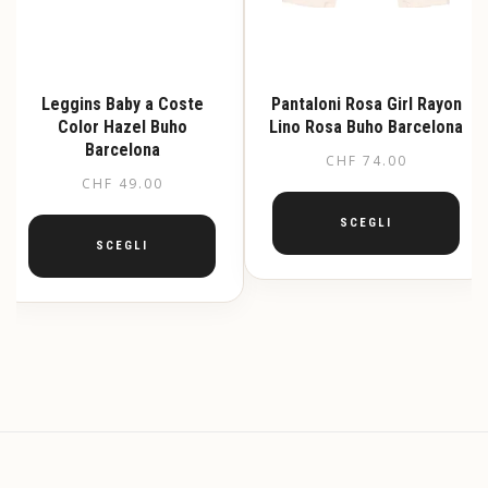
Leggins Baby a Coste
Pantaloni Rosa Girl Rayon
Color Hazel Buho
Lino Rosa Buho Barcelona
Barcelona
CHF
74.00
CHF
49.00
SCEGLI
SCEGLI
Questo
prodotto
Questo
ha
prodotto
più
ha
varianti.
più
Le
varianti.
opzioni
Le
possono
opzioni
essere
possono
scelte
essere