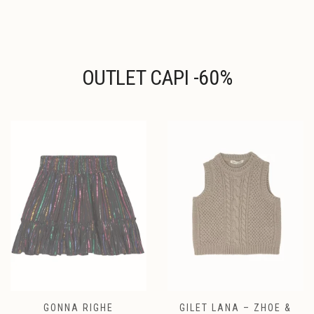
nella
scelte
pagina
nella
del
pagina
prodotto
del
prodotto
OUTLET CAPI -60%
GONNA RIGHE
GILET LANA – ZHOE &