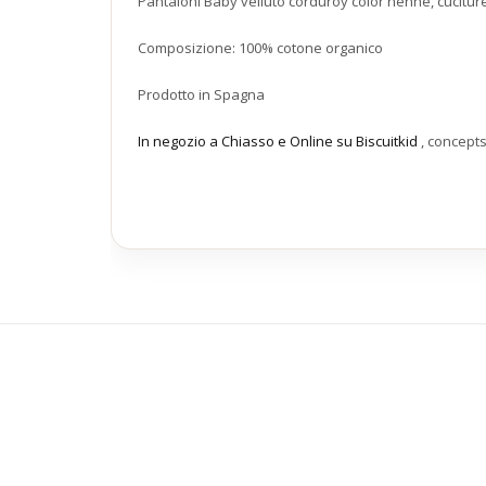
Pantaloni Baby velluto corduroy color henné, cuciture 
Composizione: 100% cotone organico
Prodotto in Spagna
In negozio a Chiasso e Online su Biscuitkid
, concept