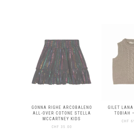
OTONE
GONNA RIGHE ARCOBALENO
GILET LANA
STELLA
ALL-OVER COTONE STELLA
TOBIAH –
KIDS
MCCARTNEY KIDS
CHF
69
0
CHF
35.00