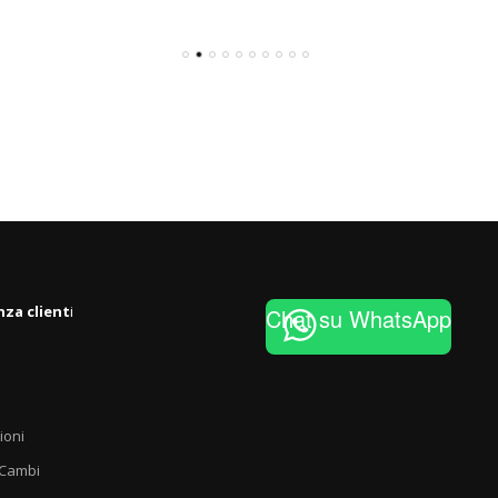
nza client
i
Chat su WhatsApp
ioni
 Cambi