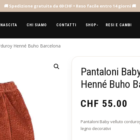
 NASCITA
CHI SIAMO
CONTATTI
SHOP
RESI E CAMBI
orduroy Henné Buho Barcelona
Pantaloni Baby
Henné Buho B
CHF
55.00
Pantaloni Baby velluto corduroy 
legno decorativi