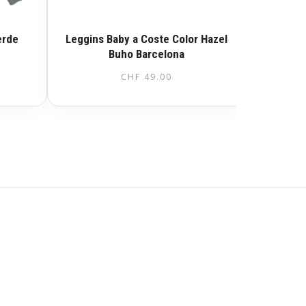
erde
Leggins Baby a Coste Color Hazel
Buho Barcelona
CHF
49.00
Questo
prodotto
ha
più
varianti.
Le
opzioni
possono
essere
scelte
nella
pagina
del
prodotto