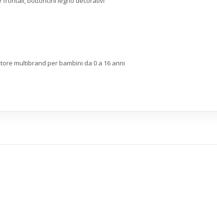
frontali, bottoncini legno decorativi
store multibrand per bambini da 0 a 16 anni