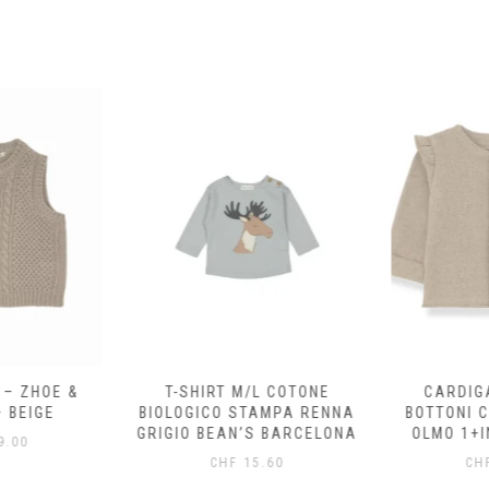
 – ZHOE &
T-SHIRT M/L COTONE
CARDIG
 BEIGE
BIOLOGICO STAMPA RENNA
BOTTONI 
GRIGIO BEAN’S BARCELONA
OLMO 1+I
.00
CHF
15.60
CH