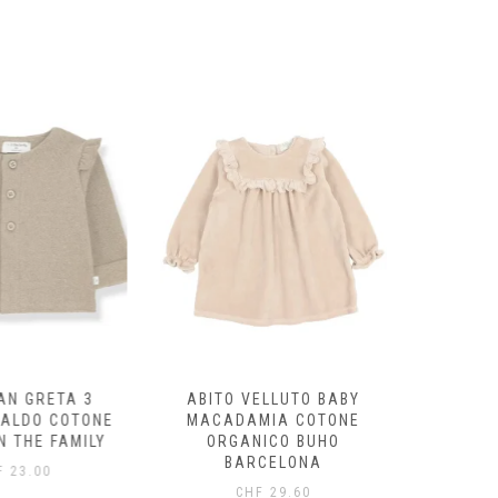
AN GRETA 3
ABITO VELLUTO BABY
FELPA
CALDO COTONE
MACADAMIA COTONE
ECRÙ/
N THE FAMILY
ORGANICO BUHO
ORG
BARCELONA
B
F
23.00
CHF
29.60