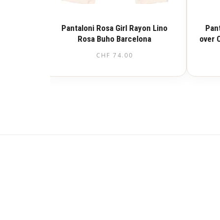
Pantaloni Rosa Girl Rayon Lino
Pant
Rosa Buho Barcelona
over 
CHF
74.00
Questo
prodotto
ha
più
varianti.
Le
opzioni
possono
essere
scelte
nella
pagina
del
prodotto