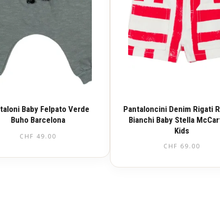
taloni Baby Felpato Verde
Pantaloncini Denim Rigati R
Buho Barcelona
Bianchi Baby Stella McCa
Kids
CHF
49.00
CHF
69.00
Questo
prodotto
Questo
ha
prodotto
più
ha
varianti.
più
Le
varianti.
opzioni
Le