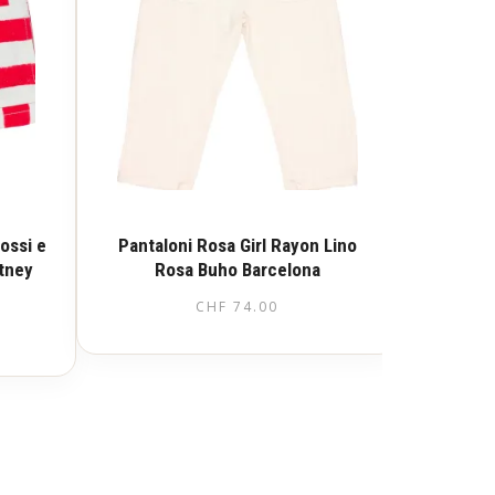
ossi e
Pantaloni Rosa Girl Rayon Lino
rtney
Rosa Buho Barcelona
CHF
74.00
Questo
prodotto
ha
più
varianti.
Le
opzioni