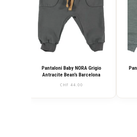
Pantaloni Baby NORA Grigio
Pan
Antracite Bean’s Barcelona
CHF
44.00
Questo
prodotto
ha
più
varianti.
Le
opzioni