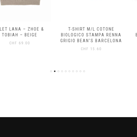
 – ZHOE &
T-SHIRT M/L COTONE
CARDIG
 BEIGE
BIOLOGICO STAMPA RENNA
BOTTONI 
GRIGIO BEAN’S BARCELONA
OLMO 1+I
.00
CHF
15.60
CH