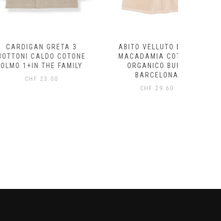
AN GRETA 3
ABITO VELLUTO BABY
FELPA
CALDO COTONE
MACADAMIA COTONE
ECRÙ/
N THE FAMILY
ORGANICO BUHO
ORG
BARCELONA
B
F
23.00
CHF
29.60