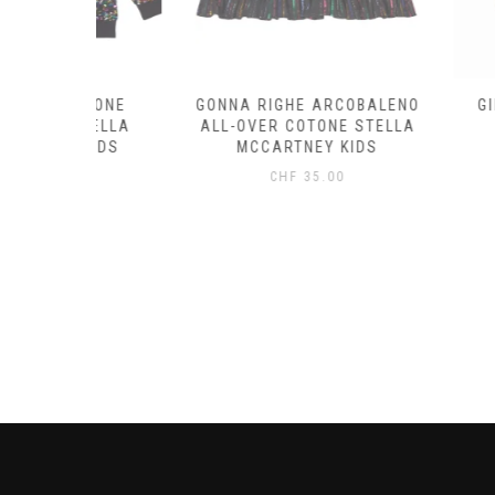
OTONE
GONNA RIGHE ARCOBALENO
GILET LANA
STELLA
ALL-OVER COTONE STELLA
TOBIAH –
KIDS
MCCARTNEY KIDS
CHF
69
0
CHF
35.00