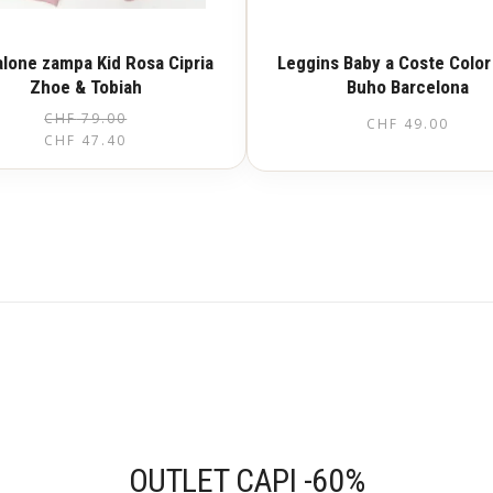
lone zampa Kid Rosa Cipria
Leggins Baby a Coste Color
Zhoe & Tobiah
Buho Barcelona
CHF
79.00
CHF
49.00
Questo
CHF
47.40
prodotto
Questo
ha
prodotto
più
ha
varianti.
più
Le
varianti.
opzioni
Le
possono
opzioni
essere
possono
scelte
essere
nella
scelte
pagina
nella
del
pagina
prodotto
del
prodotto
OUTLET CAPI -60%