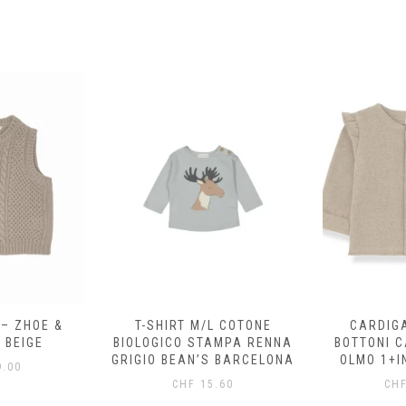
 – ZHOE &
T-SHIRT M/L COTONE
CARDIG
 BEIGE
BIOLOGICO STAMPA RENNA
BOTTONI 
GRIGIO BEAN’S BARCELONA
OLMO 1+I
.00
CHF
15.60
CH