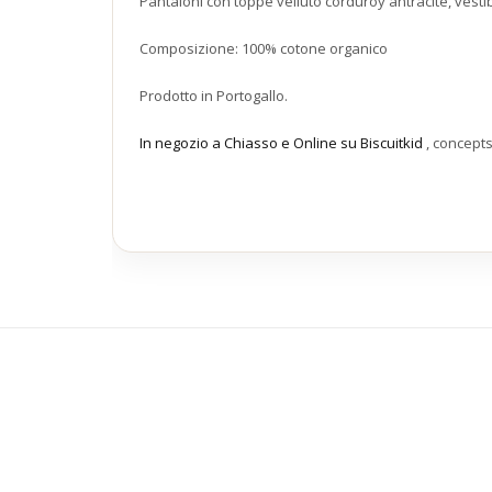
Pantaloni con toppe velluto corduroy antracite, vestib
Composizione: 100% cotone organico
Prodotto in Portogallo.
In negozio a Chiasso e Online su Biscuitkid
, concept