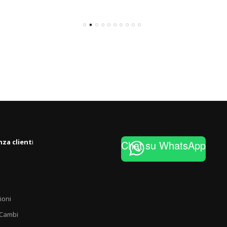
nza client
i
Chat su WhatsApp
ioni
 Cambi