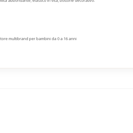
ilità abbondante, elastico in vita, bottone decorativo.
store multibrand per bambini da 0 a 16 anni