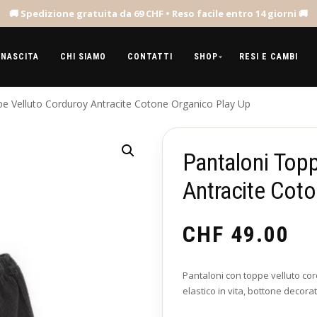
 NASCITA
CHI SIAMO
CONTATTI
SHOP
RESI E CAMBI
pe Velluto Corduroy Antracite Cotone Organico Play Up
Pantaloni Topp
Antracite Cot
CHF
49.00
Pantaloni con toppe velluto cor
elastico in vita, bottone decorat