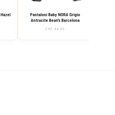
 Hazel
Pantaloni Baby NORA Grigio
Antracite Bean’s Barcelona
CHF
44.00
Questo
prodotto
ha
più
varianti.
Le
opzioni
possono
essere
scelte
nella
pagina
del
prodotto