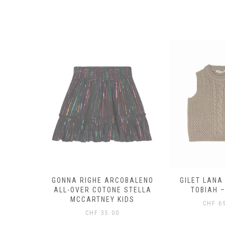
OTONE
GONNA RIGHE ARCOBALENO
GILET LANA
STELLA
ALL-OVER COTONE STELLA
TOBIAH –
KIDS
MCCARTNEY KIDS
CHF
69
0
CHF
35.00