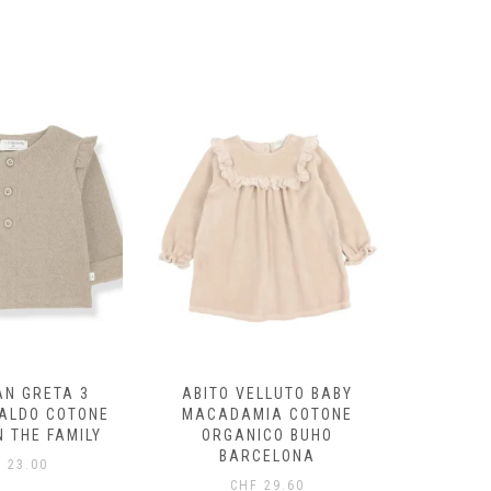
AN GRETA 3
ABITO VELLUTO BABY
FELPA
CALDO COTONE
MACADAMIA COTONE
ECRÙ/
N THE FAMILY
ORGANICO BUHO
ORG
BARCELONA
B
F
23.00
CHF
29.60