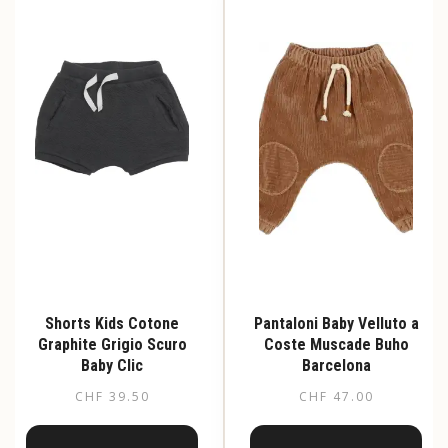
Le
Le
opzioni
opzioni
possono
possono
essere
essere
scelte
scelte
nella
nella
pagina
pagina
del
del
prodotto
prodotto
Shorts Kids Cotone
Pantaloni Baby Velluto a
Graphite Grigio Scuro
Coste Muscade Buho
Baby Clic
Barcelona
CHF
39.50
CHF
47.00