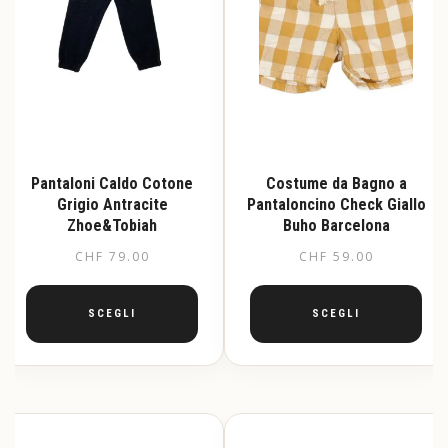
Pantaloni Caldo Cotone
Costume da Bagno a
Grigio Antracite
Pantaloncino Check Giallo
Zhoe&Tobiah
Buho Barcelona
CHF
79.00
CHF
59.00
SCEGLI
SCEGLI
Questo
Questo
prodotto
prodotto
ha
ha
più
più
varianti.
varianti.