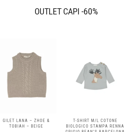
prodotto
OUTLET CAPI -60%
 – ZHOE &
T-SHIRT M/L COTONE
CARDIG
 BEIGE
BIOLOGICO STAMPA RENNA
BOTTONI 
GRIGIO BEAN’S BARCELONA
OLMO 1+I