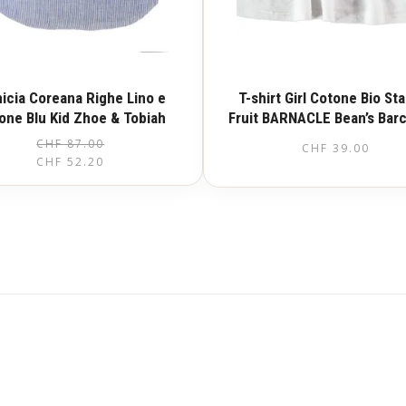
icia Coreana Righe Lino e
T-shirt Girl Cotone Bio S
one Blu Kid Zhoe & Tobiah
Fruit BARNACLE Bean’s Bar
CHF
87.00
CHF
39.00
Questo
CHF
52.20
prodotto
Questo
ha
prodotto
più
ha
varianti.
più
Le
varianti.
opzioni
Le
possono
opzioni
essere
possono
scelte
essere
nella
scelte
pagina
nella
del
pagina
prodotto
del