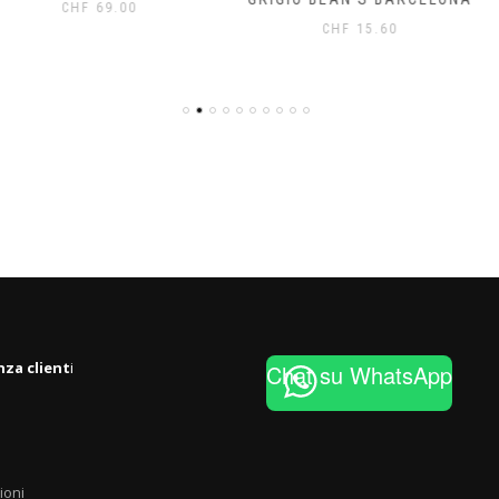
.00
CHF
15.60
CH
nza client
i
Chat su WhatsApp
ioni