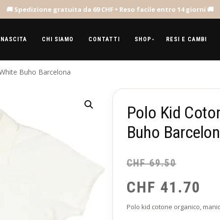
 NASCITA
CHI SIAMO
CONTATTI
SHOP
RESI E CAMBI
 White Buho Barcelona
Polo Kid Coto
Buho Barcelo
CHF
69.50
CHF
41.70
Polo kid cotone organico, manich