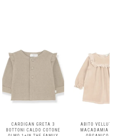
prodotto
AN GRETA 3
ABITO VELLUTO BABY
FELPA
CALDO COTONE
MACADAMIA COTONE
ECRÙ/
N THE FAMILY
ORGANICO BUHO
ORG