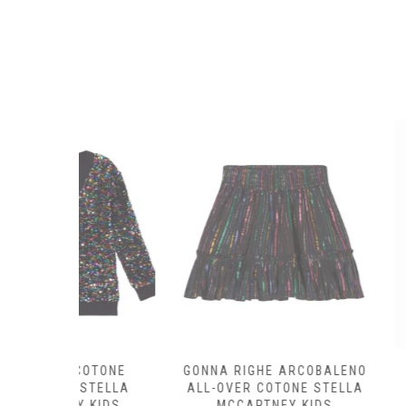
OTONE
GONNA RIGHE ARCOBALENO
GILET LANA
STELLA
ALL-OVER COTONE STELLA
TOBIAH –
KIDS
MCCARTNEY KIDS