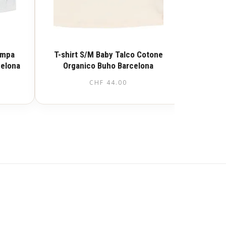
tampa
T-shirt S/M Baby Talco Cotone
celona
Organico Buho Barcelona
CHF
44.00
Questo
prodotto
ha
più
varianti.
Le
opzioni
possono
essere
scelte
nella
pagina
del