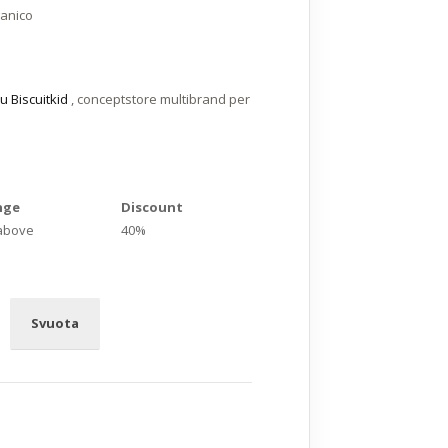
anico
u Biscuitkid
, conceptstore multibrand per
nge
Discount
 above
40%
Svuota