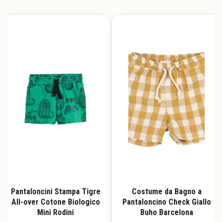
ha
ha
più
più
varianti.
varianti.
Le
Le
opzioni
opzioni
possono
possono
essere
essere
scelte
scelte
nella
nella
pagina
pagina
del
del
prodotto
prodotto
Pantaloncini Stampa Tigre
Costume da Bagno a
All-over Cotone Biologico
Pantaloncino Check Giallo
Mini Rodini
Buho Barcelona