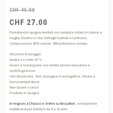
CHF
45.00
CHF
27.00
Pantaloncini
spugna
morbidi
con
semplice
volant
in
cotone
a
maglia
.
Elastico
in
vita
.
Dettagli
ricamati
a
contrasto
.
Composizione:
82
%
cotone
,
18
%
poliestere
riciclato
.
Istruzioni di lavaggio:
lavare
a
o
sotto
30
°C.
lavare
e
risciacquare
con
ridotta
azione
meccanica
e
centrifuga
breve.
non
decolorare.
Non
asciugare
in
asciugatrice. Stirare a
bassa tem
peratura
Non
lavare
a
secco
Prodotto in Spagna
In negozio a Chiasso e Online su Biscuitkid
, conceptstore
multibrand per bambini da 0 a 16 anni