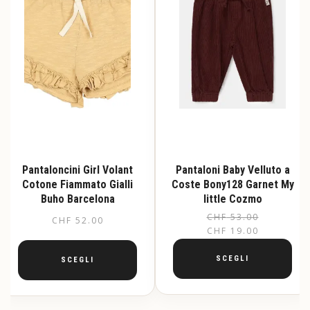
Pantaloncini Girl Volant
Pantaloni Baby Velluto a
Cotone Fiammato Gialli
Coste Bony128 Garnet My
Buho Barcelona
little Cozmo
CHF
53.00
Il
Il
CHF
52.00
CHF
19.00
pr
pr
or
at
SCEGLI
SCEGLI
er
è:
Questo
Questo
CH
CH
prodotto
prodotto