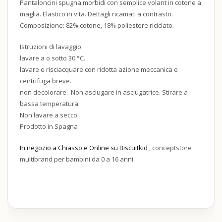
Pantaloncini
spugna
morbidi
con
semplice
volant
in
cotone
a
maglia
.
Elastico
in
vita
.
Dettagli
ricamati
a
contrasto
.
Composizione:
82
%
cotone
,
18
%
poliestere
riciclato
.
Istruzioni di lavaggio:
lavare
a
o
sotto
30
°C.
lavare
e
risciacquare
con
ridotta
azione
meccanica
e
centrifuga
breve.
non
decolorare.
Non
asciugare
in
asciugatrice. Stirare a
bassa tem
peratura
Non
lavare
a
secco
Prodotto in Spagna
In negozio a Chiasso e Online su Biscuitkid
, conceptstore
multibrand per bambini da 0 a 16 anni