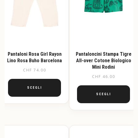
Pantaloni Rosa Girl Rayon
Pantaloncini Stampa Tigre
Lino Rosa Buho Barcelona
All-over Cotone Biologico
Mini Rodini
CHF
74.00
CHF
46.00
SCEGLI
SCEGLI
Questo
prodotto
Questo
ha
prodotto
più
ha
varianti.
più
Le
varianti.