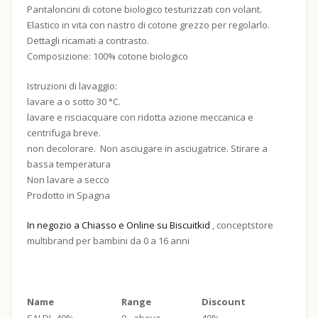
Pantaloncini
di
cotone
biologico
testurizzati
con
volant
.
Elastico in vita con
nastro
di
cotone
grezzo
per
regolarlo
.
Dettagli
ricamati
a
contrasto
.
Composizione: 100% cotone biologico
Istruzioni di lavaggio:
lavare
a
o
sotto
30
°C.
lavare
e
risciacquare
con
ridotta
azione
meccanica
e
centrifuga
breve.
non
decolorare.
Non
asciugare
in
asciugatrice. Stirare a
bassa tem
peratura
Non
lavare
a
secco
Prodotto in Spagna
In negozio a Chiasso e Online su Biscuitkid
, conceptstore
multibrand per bambini da 0 a 16 anni
Name
Range
Discount