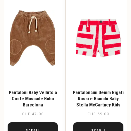
opzioni
Le
possono
opzioni
essere
possono
scelte
essere
nella
scelte
pagina
nella
del
pagina
prodotto
del
prodotto
Pantaloni Baby Velluto a
Pantaloncini Denim Rigati
Coste Muscade Buho
Rossi e Bianchi Baby
Barcelona
Stella McCartney Kids
CHF
47.00
CHF
69.00
SCEGLI
SCEGLI