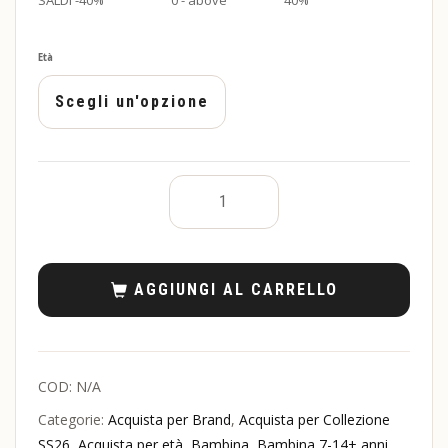
SALDI -40%
0 - above
40%
Età
AGGIUNGI AL CARRELLO
COD:
N/A
Categorie:
Acquista per Brand
,
Acquista per Collezione
SS26
,
Acquista per età
,
Bambina
,
Bambina 7-14+ anni
,