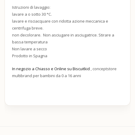
Istruzioni di lavaggio:
lavare
a
o
sotto
30
°C.
lavare
e
risciacquare
con
ridotta
azione
meccanica
e
centrifuga
breve.
non
decolorare.
Non
asciugare
in
asciugatrice. Stirare a
bassa tem
peratura
Non
lavare
a
secco
Prodotto in Spagna
In negozio a Chiasso e Online su Biscuitkid
, conceptstore
multibrand per bambini da 0 a 16 anni