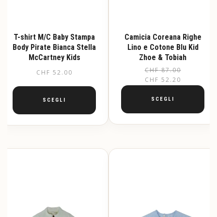
T-shirt M/C Baby Stampa
Camicia Coreana Righe
Body Pirate Bianca Stella
Lino e Cotone Blu Kid
McCartney Kids
Zhoe & Tobiah
CHF
87.00
CHF
52.00
CHF
52.20
SCEGLI
SCEGLI
Questo
Questo
prodotto
prodotto
ha
ha
più
più
varianti.
varianti.
Le
Le
opzioni
opzioni
possono
possono
essere
essere
scelte
scelte