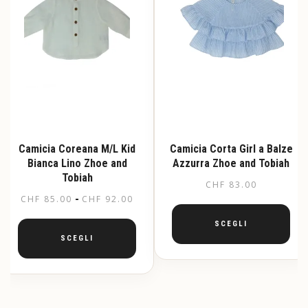
nella
nella
pagina
pagina
del
del
prodotto
prodotto
Camicia Coreana M/L Kid
Camicia Corta Girl a Balze
Bianca Lino Zhoe and
Azzurra Zhoe and Tobiah
Tobiah
CHF
83.00
Fascia
-
CHF
85.00
CHF
92.00
di
SCEGLI
prezzo:
SCEGLI
da
Questo
prodotto
Questo
CHF 85.00
ha
prodotto
a
più
ha