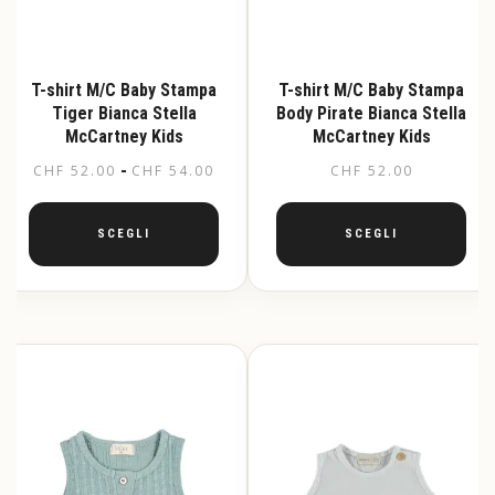
T-shirt M/C Baby Stampa
T-shirt M/C Baby Stampa
Tiger Bianca Stella
Body Pirate Bianca Stella
McCartney Kids
McCartney Kids
Fascia
-
CHF
52.00
CHF
54.00
CHF
52.00
di
prezzo:
SCEGLI
SCEGLI
da
Questo
Questo
CHF 52.00
prodotto
prodotto
a
ha
ha
CHF 54.00
più
più
varianti.
varianti.
Le
Le
opzioni
opzioni
possono
possono
essere
essere
scelte
scelte