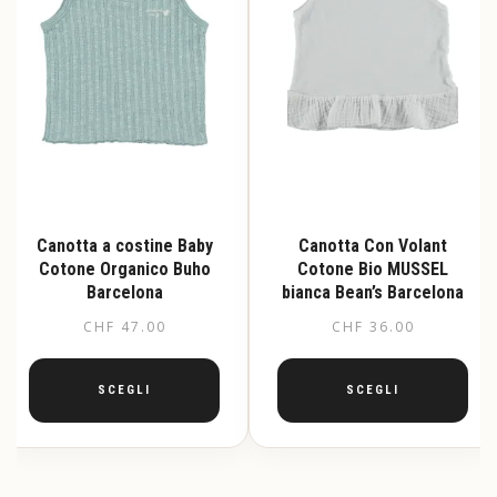
nella
nella
pagina
pagina
del
del
prodotto
prodotto
Canotta a costine Baby
Canotta Con Volant
Cotone Organico Buho
Cotone Bio MUSSEL
Barcelona
bianca Bean’s Barcelona
CHF
47.00
CHF
36.00
SCEGLI
SCEGLI
Questo
Questo
prodotto
prodotto
ha
ha