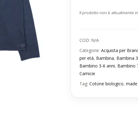
Il prodotto non è attualmente i
COD:
N/A
Categorie:
Acquista per Bran
per età
,
Bambina
,
Bambina 3
Bambino 3-6 anni
,
Bambino 7
Camicie
Tag:
Cotone biologico
,
made 