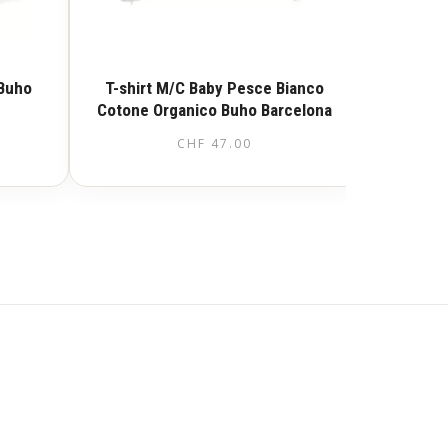
 Buho
T-shirt M/C Baby Pesce Bianco
Cotone Organico Buho Barcelona
CHF
47.00
Questo
prodotto
ha
più
varianti.
Le
opzioni
possono
essere
scelte
nella
pagina
del
prodotto