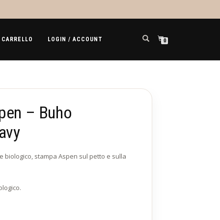
CARRELLO
LOGIN / ACCOUNT
0
spen – Buho
avy
e biologico, stampa Aspen sul petto e sulla
logico.