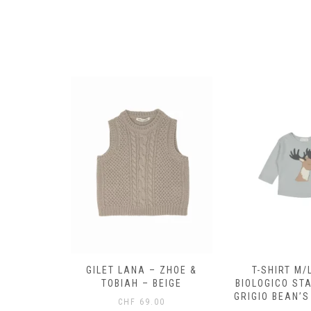
COBALENO
GILET LANA – ZHOE &
T-SHIRT M/
E STELLA
TOBIAH – BEIGE
BIOLOGICO ST
KIDS
GRIGIO BEAN’
CHF
69.00