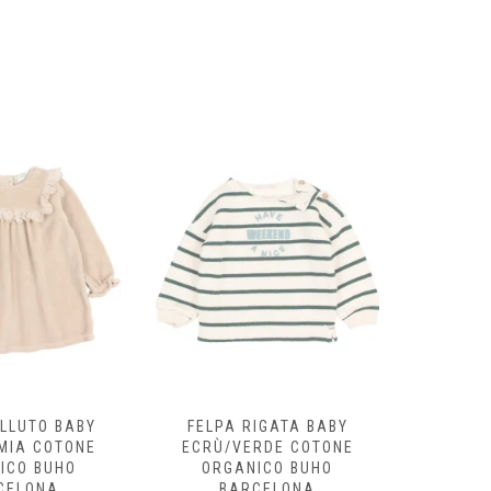
ELLUTO BABY
FELPA RIGATA BABY
FELPA 
MIA COTONE
ECRÙ/VERDE COTONE
WAVES
ICO BUHO
ORGANICO BUHO
B
CELONA
BARCELONA