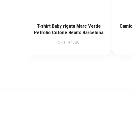
T-shirt Baby rigata Marc Verde
Camic
Petrolio Cotone Bean’s Barcelona
CHF
44.00
Questo
prodotto
ha
più
varianti.
Le
opzioni
possono
essere
scelte
nella
pagina
del
prodotto