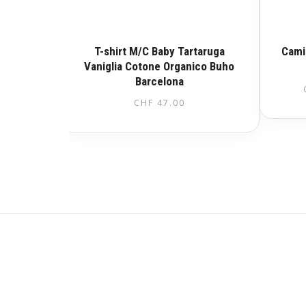
T-shirt M/C Baby Tartaruga
Cami
Vaniglia Cotone Organico Buho
Barcelona
CHF
47.00
Questo
prodotto
ha
più
varianti.
Le
opzioni
possono
essere
scelte
nella
pagina
del
prodotto