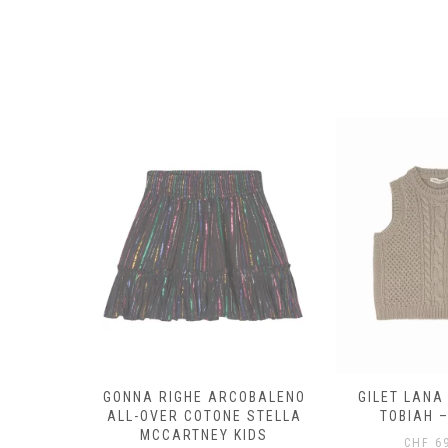
OTONE
GONNA RIGHE ARCOBALENO
GILET LANA
STELLA
ALL-OVER COTONE STELLA
TOBIAH –
KIDS
MCCARTNEY KIDS
CHF
69