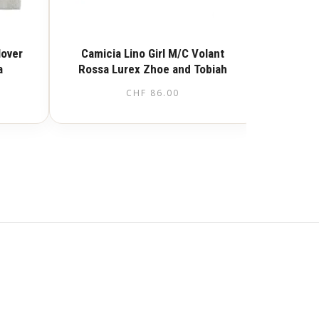
lover
Camicia Lino Girl M/C Volant
a
Rossa Lurex Zhoe and Tobiah
CHF
86.00
Questo
prodotto
ha
più
varianti.
Le
opzioni
possono
essere
scelte
nella
pagina
del
prodotto