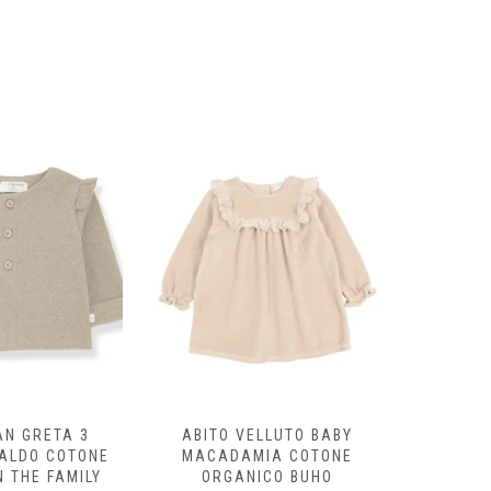
AN GRETA 3
ABITO VELLUTO BABY
FELPA
CALDO COTONE
MACADAMIA COTONE
ECRÙ/
N THE FAMILY
ORGANICO BUHO
ORG