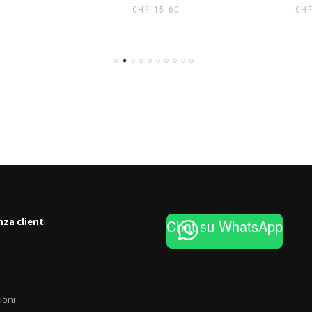
CHF
15.60
CH
nza client
i
Chat su WhatsApp
ioni