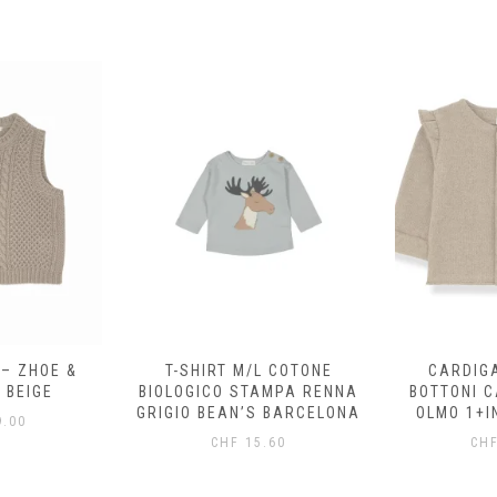
 – ZHOE &
T-SHIRT M/L COTONE
CARDIG
 BEIGE
BIOLOGICO STAMPA RENNA
BOTTONI 
GRIGIO BEAN’S BARCELONA
OLMO 1+I
.00
CHF
15.60
CH