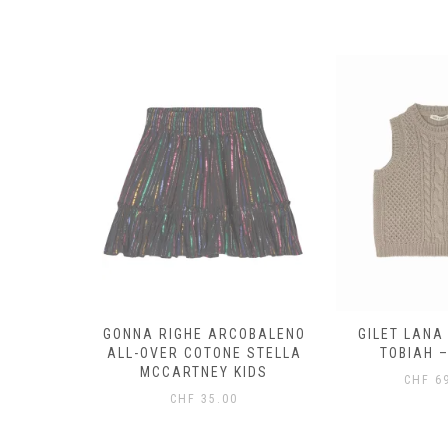
OTONE
GONNA RIGHE ARCOBALENO
GILET LANA
STELLA
ALL-OVER COTONE STELLA
TOBIAH –
KIDS
MCCARTNEY KIDS
CHF
69
0
CHF
35.00