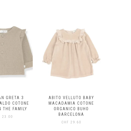
AN GRETA 3
ABITO VELLUTO BABY
FELPA
CALDO COTONE
MACADAMIA COTONE
ECRÙ/
N THE FAMILY
ORGANICO BUHO
ORG
BARCELONA
B
F
23.00
CHF
29.60