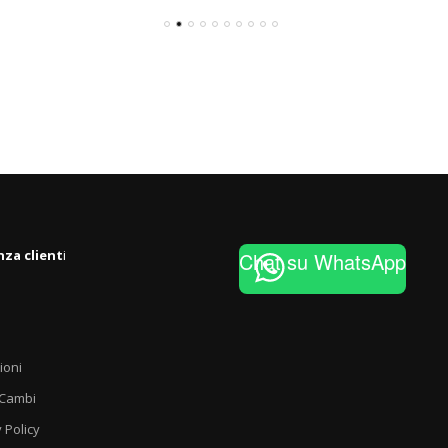
nza client
i
Chat su WhatsApp
ioni
 Cambi
 Policy