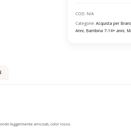
COD:
N/A
Categorie:
Acquista per Bran
Anni
,
Bambina 7-14+ anni
,
Ma
E
fondo leggermente arricciati, color rosso.