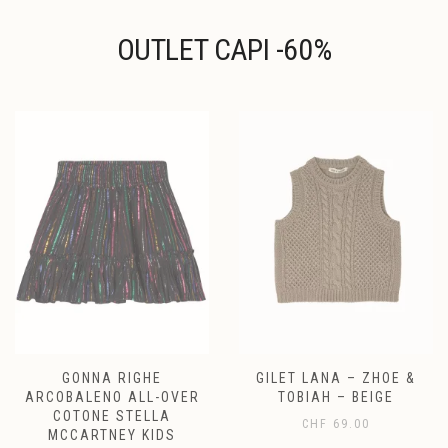
prodotto
del
prodotto
OUTLET CAPI -60%
GONNA RIGHE
GILET LANA – ZHOE &
ARCOBALENO ALL-OVER
TOBIAH – BEIGE
COTONE STELLA
CHF
69.00
MCCARTNEY KIDS