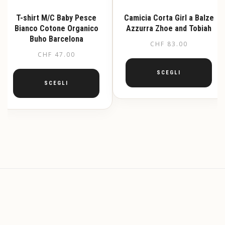
T-shirt M/C Baby Pesce
Camicia Corta Girl a Balze
Bianco Cotone Organico
Azzurra Zhoe and Tobiah
Buho Barcelona
CHF
83.00
CHF
47.00
SCEGLI
SCEGLI
Questo
prodotto
Questo
ha
prodotto
più
ha
varianti.
più
Le
varianti.
opzioni
Le
possono
opzioni
essere
possono
scelte
essere
nella
scelte
pagina
nella
del
pagina