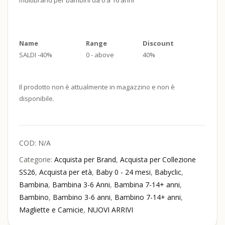
multibrand per bambini da 0 a 16 anni
Name
Range
Discount
SALDI -40%
0 - above
40%
Il prodotto non è attualmente in magazzino e non è
disponibile.
COD:
N/A
Categorie:
Acquista per Brand
,
Acquista per Collezione
SS26
,
Acquista per età
,
Baby 0 - 24 mesi
,
Babyclic
,
Bambina
,
Bambina 3-6 Anni
,
Bambina 7-14+ anni
,
Bambino
,
Bambino 3-6 anni
,
Bambino 7-14+ anni
,
Magliette e Camicie
,
NUOVI ARRIVI