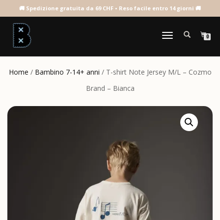
NAVIGAZIONE
0
TOGGLE
Home
/
Bambino 7-14+ anni
/ T-shirt Note Jersey M/L – Cozmo
Brand – Bianca