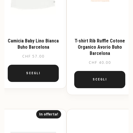
Camicia Baby Lino Bianca
T-shirt Rib Ruffle Cotone
Buho Barcelona
Organico Avorio Buho
Barcelona
CHF
57.00
CHF
40.00
SCEGLI
SCEGLI
Questo
prodotto
Questo
ha
prodotto
più
ha
varianti.
più
In offerta!
Le
varianti.
opzioni
Le
possono
opzioni