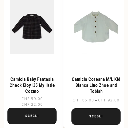
essere
possono
scelte
essere
nella
scelte
pagina
nella
del
pagina
prodotto
del
prodotto
Camicia Baby Fantasia
Camicia Coreana M/L Kid
Check Eloy135 My little
Bianca Lino Zhoe and
Cozmo
Tobiah
CHF
59.00
Il
Il
Fas
-
CHF
85.00
CHF
92.00
CHF
22.00
prezzo
prezzo
di
originale
attuale
pre
SCEGLI
SCEGLI
era:
è:
da