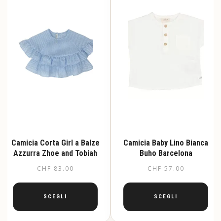
possono
possono
essere
essere
scelte
scelte
nella
nella
pagina
pagina
del
del
prodotto
prodotto
Camicia Corta Girl a Balze
Camicia Baby Lino Bianca
Azzurra Zhoe and Tobiah
Buho Barcelona
CHF
83.00
CHF
57.00
SCEGLI
SCEGLI
Questo
Questo