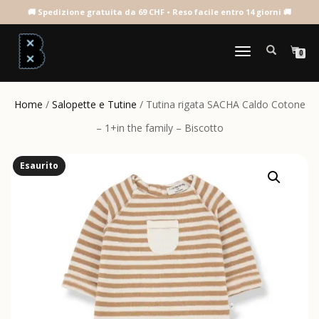
NAVIGAZIONE
0
TOGGLE
Home
/
Salopette e Tutine
/ Tutina rigata SACHA Caldo Cotone
– 1+in the family – Biscotto
Esaurito