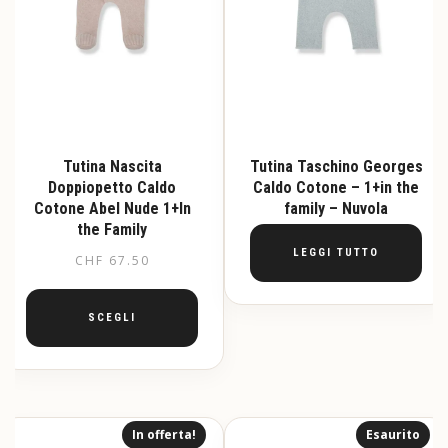
Tutina Nascita
Tutina Taschino Georges
Doppiopetto Caldo
Caldo Cotone – 1+in the
Cotone Abel Nude 1+In
family – Nuvola
the Family
LEGGI TUTTO
CHF
67.50
SCEGLI
Questo
prodotto
ha
più
In offerta!
Esaurito
varianti.