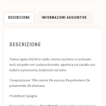
DESCRIZIONE
INFORMAZIONI AGGIUNTIVE
DESCRIZIONE
Tutina rigata SACHA in caldo cotone, taschino a contrasto
ecrù sul petto con cucitura biscotto, apertura sul cavallo con
bottoni a pressione, bottoncini sul retro.
Composizione: 70% cotone 3% viscosa 3% poliestere 2%
poliammide 2% elastane.
Prodotta in Spagna
Disponibile online su
biscuitkid.ch
e nel nostro concept store