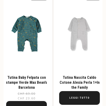
Le
opzioni
possono
essere
scelte
nella
pagina
del
prodotto
Tutina Baby Felpata con
Tutina Nascita Caldo
stampe Verde Max Bean’s
Cotone Alexia Perla 1+In
Barcelona
the Family
CHF
69.00
Il
Il
CHF
23.60
LEGGI TUTTO
prezzo
prezzo