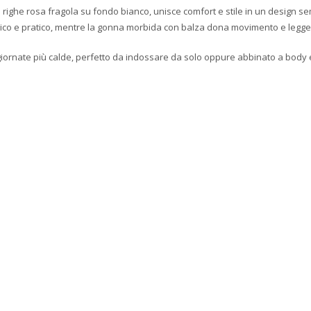
ighe rosa fragola su fondo bianco, unisce comfort e stile in un design semp
tico e pratico, mentre la gonna morbida con balza dona movimento e legg
 giornate più calde, perfetto da indossare da solo oppure abbinato a body e