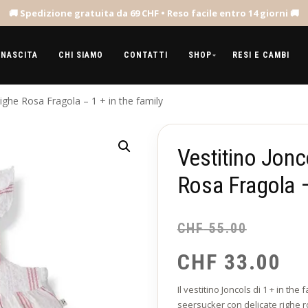
 NASCITA
CHI SIAMO
CONTATTI
SHOP
RESI E CAMBI
ighe Rosa Fragola – 1 + in the family
Vestitino Jonc
Rosa Fragola –
CHF
55.00
CHF
33.00
Il vestitino Joncols di 1 + in the
seersucker con delicate righe r