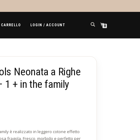
CARRELLO
LOGIN / ACCOUNT
0
ols Neonata a Righe
 1 + in the family
 family è realizzato in leggero cotone effetto
osa fragola. Fresco, morbido e perfetto per