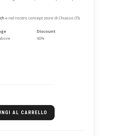
.ch
e nel nostro concept store di Chiasso (TI).
nge
Discount
 above
40%
UNGI AL CARRELLO