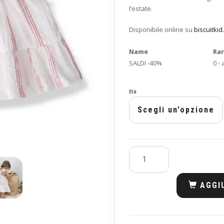
l’estate.
Disponibile online su
biscuitkid
Name
Ra
SALDI -40%
0 -
Età
AGGI