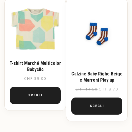
varianti.
Le
opzioni
possono
essere
scelte
nella
pagina
del
prodotto
T-shirt Marché Multicolor
Babyclic
Calzine Baby Righe Beige
CHF
39.00
e Marroni Play up
CHF
14.50
CHF
8.70
SCEGLI
SCEGLI
Questo
prodotto
Questo
ha
prodotto
più
ha