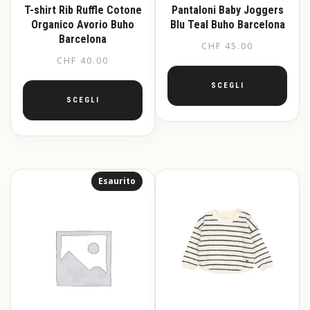
prodotto
T-shirt Rib Ruffle Cotone
Pantaloni Baby Joggers
Organico Avorio Buho
Blu Teal Buho Barcelona
Barcelona
CHF
45.00
CHF
40.00
SCEGLI
SCEGLI
Questo
prodotto
Questo
ha
prodotto
più
ha
varianti.
più
Esaurito
Le
varianti.
opzioni
Le
possono
opzioni
essere
possono
scelte
essere
nella
scelte
pagina
nella
del
pagina
prodotto
del