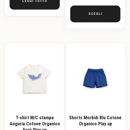
LEGGI TUTTO
SCEGLI
Questo
prodotto
ha
più
varianti.
Le
opzioni
possono
essere
scelte
nella
pagina
del
prodotto
T-shirt M/C stampa
Shorts Morbidi Blu Cotone
Anguria Cotone Organico
Organico Play up
Ecrù Play up