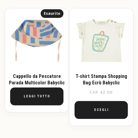
a
ha
CHF 59.50
più
Esaurito
varianti.
Le
opzioni
possono
essere
scelte
nella
pagina
del
prodotto
Cappello da Pescatore
T-shirt Stampa Shopping
Parada Multicolor Babyclic
Bag Ecrù Babyclic
CHF
42.00
LEGGI TUTTO
SCEGLI
Questo
prodotto
ha