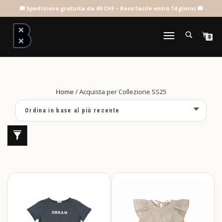
ACQUISTA PER
COLLEZIONE SS25
NAVIGAZIONE
0
TOGGLE
Home
/ Acquista per Collezione SS25