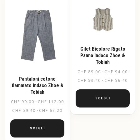
possono
varianti.
essere
Le
scelte
opzioni
nella
possono
pagina
essere
del
scelte
prodotto
nella
pagina
Gilet Bicolore Rigato
del
Panna Indaco Zhoe &
prodotto
Tobiah
Fasci
CHF
89.00
-
CHF
94.00
di
Pantaloni cotone
CHF
53.40
-
CHF
56.40
prezz
fiammato indaco Zhoe &
da
Tobiah
CHF 89
SCEGLI
Fascia
CHF
99.00
-
CHF
112.00
a
di
CHF 94
CHF
59.40
-
CHF
67.20
prezzo:
Questo
da
prodotto
CHF 99.00
ha
SCEGLI
più
a
varianti.
CHF 112.00