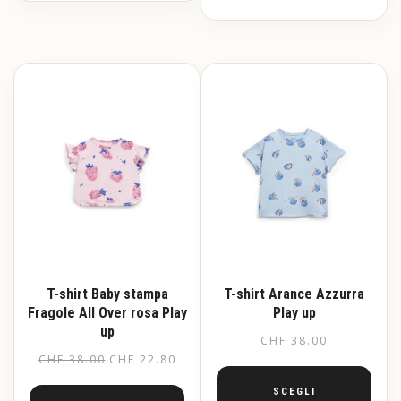
prodotto
Questo
ha
prodotto
più
ha
varianti.
più
Le
varianti.
opzioni
Le
possono
opzioni
essere
possono
scelte
essere
nella
scelte
pagina
nella
del
pagina
prodotto
del
prodotto
T-shirt Baby stampa
T-shirt Arance Azzurra
Fragole All Over rosa Play
Play up
up
CHF
38.00
CHF
38.00
CHF
22.80
SCEGLI