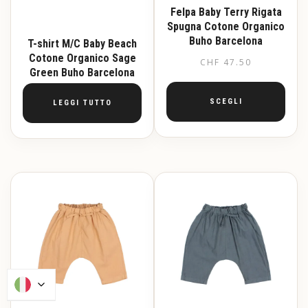
prodotto
Felpa Baby Terry Rigata
Spugna Cotone Organico
Buho Barcelona
T-shirt M/C Baby Beach
Cotone Organico Sage
CHF
47.50
Green Buho Barcelona
SCEGLI
LEGGI TUTTO
Questo
prodotto
ha
più
varianti.
Le
opzioni
possono
essere
scelte
nella
pagina
del