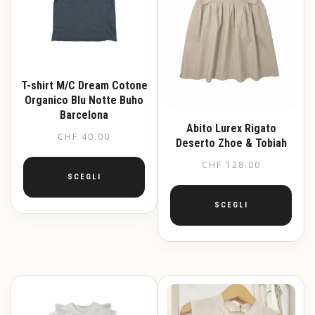
T-shirt M/C Dream Cotone
Organico Blu Notte Buho
Barcelona
Abito Lurex Rigato
CHF
40.00
Deserto Zhoe & Tobiah
CHF
128.00
SCEGLI
SCEGLI
Questo
prodotto
Questo
ha
prodotto
più
ha
varianti.
più
Le
varianti.
opzioni
Le
possono