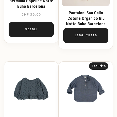
Bermuda Popeline Notte
Buho Barcelona
Pantaloni San Gallo
CHF
59.00
Cotone Organico Blu
Notte Buho Barcelona
SCEGLI
LEGGI TUTTO
Questo
prodotto
ha
più
varianti.
Esaurito
Le
opzioni
possono
essere
scelte
nella
pagina
del
prodotto