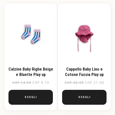
varianti.
più
Le
varianti.
opzioni
Le
possono
opzioni
essere
possono
scelte
essere
nella
scelte
pagina
nella
del
pagina
prodotto
del
prodotto
Calzine Baby Righe Beige
Cappello Baby Lino e
e Bluette Play up
Cotone Fucsia Play up
CHF
14.50
CHF
8.70
CHF
35.00
CHF
21.00
SCEGLI
SCEGLI
Questo
Questo
prodotto
prodotto