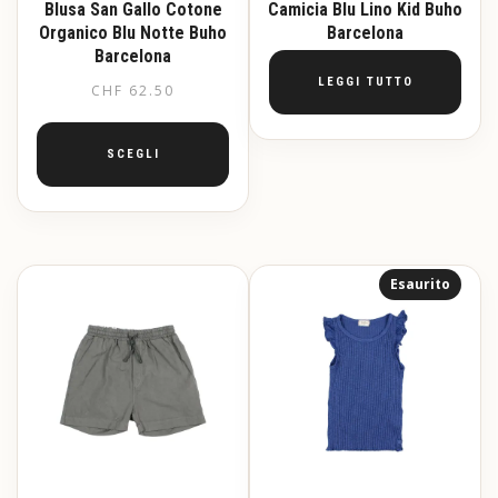
Blusa San Gallo Cotone
Camicia Blu Lino Kid Buho
Organico Blu Notte Buho
Barcelona
Barcelona
LEGGI TUTTO
CHF
62.50
SCEGLI
Questo
prodotto
ha
più
Esaurito
varianti.
Le
opzioni
possono
essere
scelte
nella
pagina
del
prodotto