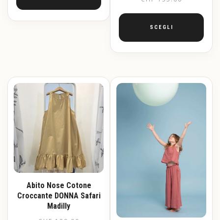
SCEGLI
Questo
prodotto
ha
più
varianti.
Le
opzioni
possono
essere
scelte
nella
pagina
del
prodotto
Abito Nose Cotone
Croccante DONNA Safari
Madilly