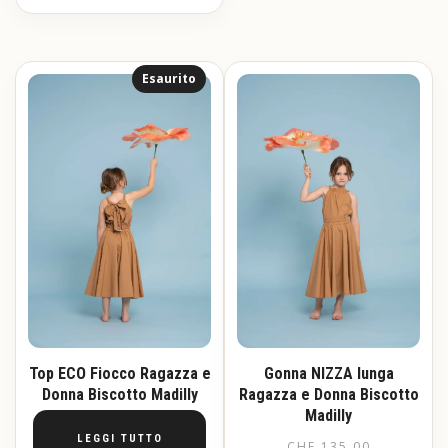
varianti.
Questo
Le
prodotto
opzioni
ha
possono
più
Esaurito
essere
varianti.
scelte
Le
nella
opzioni
pagina
possono
del
essere
prodotto
scelte
nella
pagina
del
prodotto
Top ECO Fiocco Ragazza e
Gonna NIZZA lunga
Donna Biscotto Madilly
Ragazza e Donna Biscotto
Madilly
LEGGI TUTTO
CHF
135.00