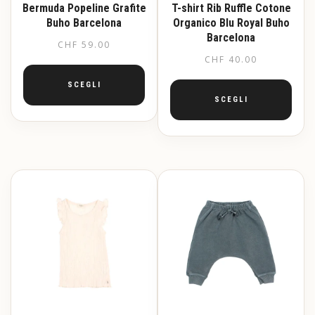
Bermuda Popeline Grafite
T-shirt Rib Ruffle Cotone
Buho Barcelona
Organico Blu Royal Buho
Barcelona
CHF
59.00
CHF
40.00
SCEGLI
SCEGLI
Questo
prodotto
Questo
ha
prodotto
più
ha
varianti.
più
Le
varianti.
opzioni
Le
possono
opzioni
essere
possono
scelte
essere
nella
scelte
pagina
nella
del
pagina
prodotto
del