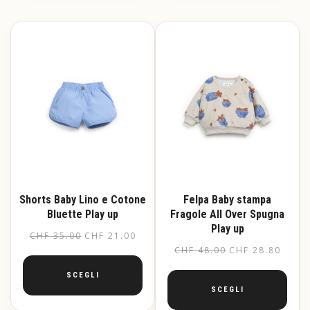
ha
ha
più
più
varianti.
varianti.
Le
Le
opzioni
opzioni
possono
possono
essere
essere
scelte
scelte
nella
nella
pagina
pagina
del
del
prodotto
prodotto
Shorts Baby Lino e Cotone
Felpa Baby stampa
Bluette Play up
Fragole All Over Spugna
Play up
CHF
35.00
CHF
21.00
CHF
48.00
CHF
28.80
SCEGLI
SCEGLI
Questo