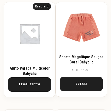
più
Esaurito
varianti.
Le
opzioni
possono
essere
scelte
nella
pagina
del
prodotto
Shorts Magnifique Spugna
Coral Babyclic
Abito Parada Multicolor
CHF
44.50
Babyclic
SCEGLI
LEGGI TUTTO
Questo
prodotto
ha
più