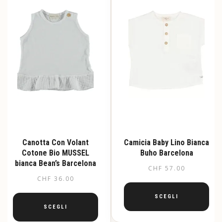
possono
possono
essere
essere
scelte
scelte
nella
nella
pagina
pagina
del
del
prodotto
prodotto
Canotta Con Volant
Camicia Baby Lino Bianca
Cotone Bio MUSSEL
Buho Barcelona
bianca Bean’s Barcelona
CHF
57.00
CHF
36.00
SCEGLI
SCEGLI
Questo