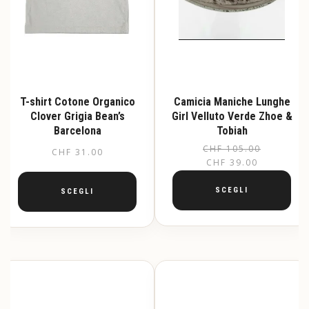
T-shirt Cotone Organico
Camicia Maniche Lunghe
Clover Grigia Bean’s
Girl Velluto Verde Zhoe &
Barcelona
Tobiah
CHF
105.00
Il
Il
CHF
31.00
CHF
39.00
pr
pr
or
at
SCEGLI
SCEGLI
er
è:
Questo
Questo
CH
CH
prodotto
prodotto
ha
ha
più
più
varianti.
varianti.
Le
Le
opzioni
opzioni