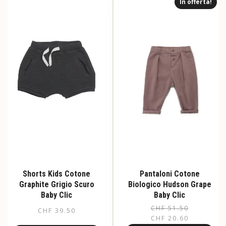
In offerta!
varianti.
varianti.
Le
Le
opzioni
opzioni
possono
possono
essere
essere
scelte
scelte
nella
nella
pagina
pagina
del
del
prodotto
prodotto
Shorts Kids Cotone
Pantaloni Cotone
Graphite Grigio Scuro
Biologico Hudson Grape
Baby Clic
Baby Clic
CHF
51.50
Il
Il
CHF
39.50
CHF
20.60
pr
pr