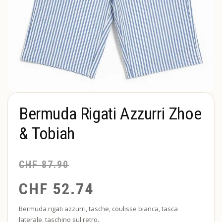
Bermuda Rigati Azzurri Zhoe
& Tobiah
CHF
87.90
CHF
52.74
Bermuda rigati azzurri, tasche, coulisse bianca, tasca
laterale, taschino sul retro.