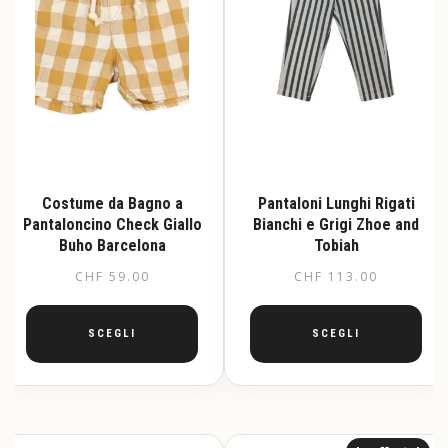
Costume da Bagno a
Pantaloni Lunghi Rigati
Pantaloncino Check Giallo
Bianchi e Grigi Zhoe and
Buho Barcelona
Tobiah
CHF
59.00
CHF
113.00
SCEGLI
SCEGLI
Questo
Questo
prodotto
prodotto
ha
ha
più
più