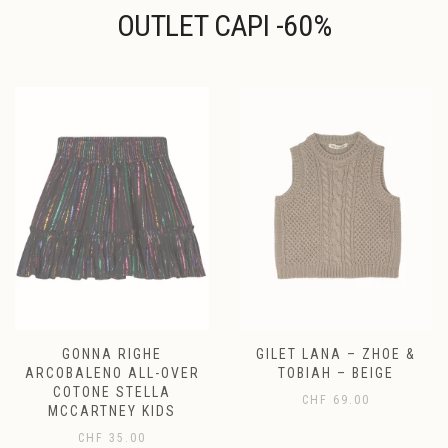
prodotto
OUTLET CAPI -60%
GONNA RIGHE
GILET LANA – ZHOE &
ARCOBALENO ALL-OVER
TOBIAH – BEIGE
COTONE STELLA
CHF
69.00
MCCARTNEY KIDS
CHF
35.00