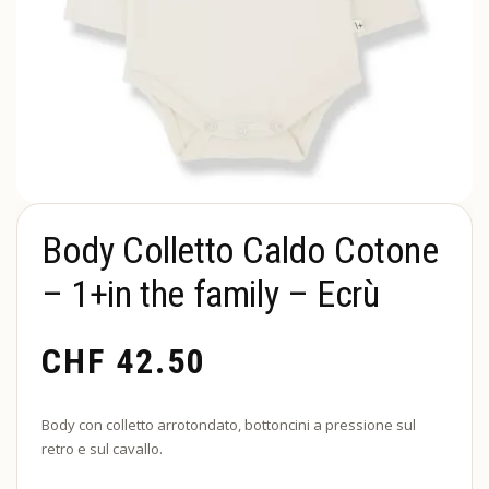
Body Colletto Caldo Cotone
– 1+in the family – Ecrù
CHF
42.50
Body con colletto arrotondato, bottoncini a pressione sul
retro e sul cavallo.