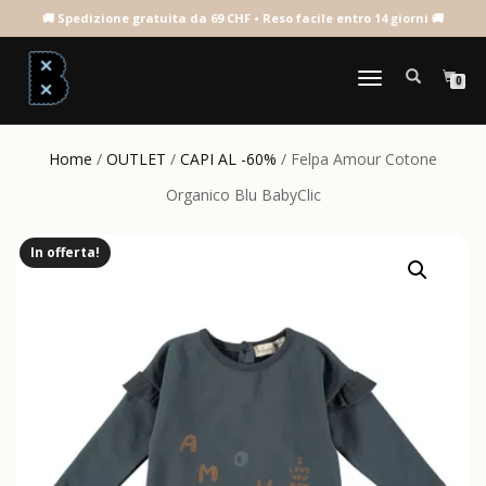
NAVIGAZIONE
0
TOGGLE
Home
/
OUTLET
/
CAPI AL -60%
/ Felpa Amour Cotone
Organico Blu BabyClic
In offerta!