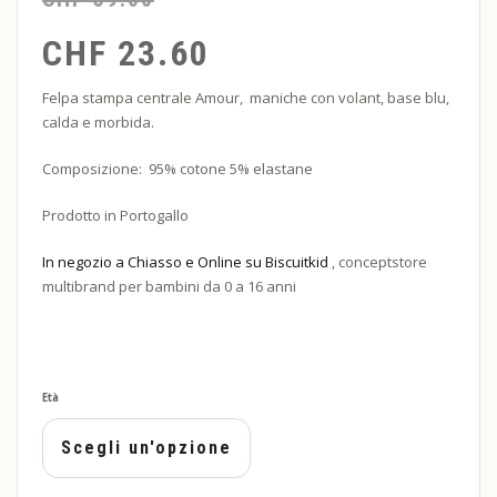
pr
pr
CHF
23.60
or
at
Felpa stampa centrale Amour, maniche con volant, base blu,
calda e morbida.
er
è:
Composizione: 95% cotone 5% elastane
CH
CH
Prodotto in Portogallo
In negozio a Chiasso e Online su Biscuitkid
, conceptstore
multibrand per bambini da 0 a 16 anni
Età