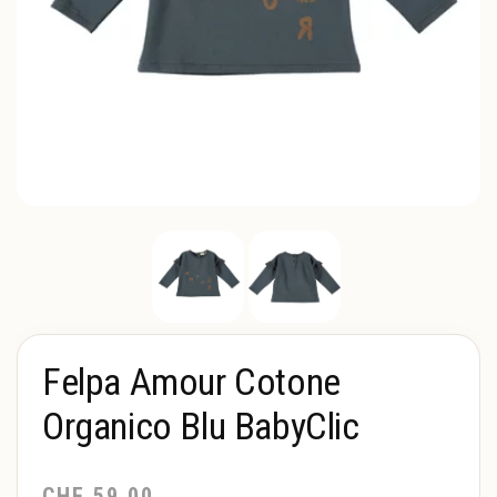
Felpa Amour Cotone
Organico Blu BabyClic
Il
Il
CHF
59.00