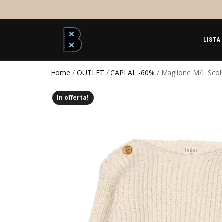
LISTA
Home
/
OUTLET
/
CAPI AL -60%
/ Maglione M/L Scol
In offerta!