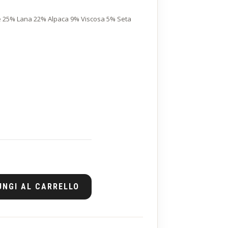
era:
è:
 25% Lana 22% Alpaca 9% Viscosa 5% Seta
CHF 79.00.
CHF 31.60.
UNGI AL CARRELLO