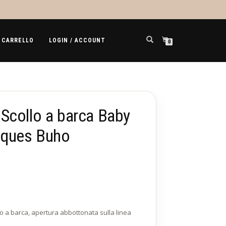
CARRELLO
LOGIN / ACCOUNT
0
Scollo a barca Baby
cques Buho
Il
Il
prezzo
prezzo
originale
attuale
o a barca, apertura abbottonata sulla linea