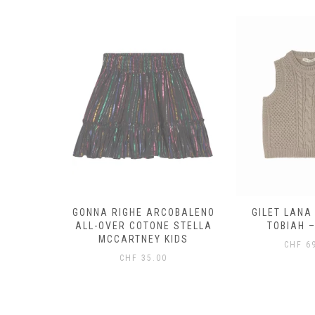
OTONE
GONNA RIGHE ARCOBALENO
GILET LANA
STELLA
ALL-OVER COTONE STELLA
TOBIAH –
KIDS
MCCARTNEY KIDS
CHF
69
0
CHF
35.00