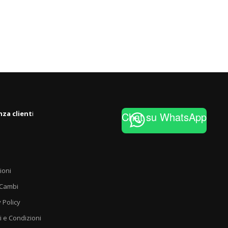
nza client
i
Chat su WhatsApp
ioni
 Cambi
 Policy
i e Condizioni