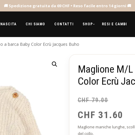
 NASCITA
CHI SIAMO
CONTATTI
SHOP
RESI E CAMBI
lo a barca Baby Color Ecrù Jacques Buho
Maglione M/L 
Color Ecrù Ja
CHF
79.00
CHF
31.60
Maglione maniche lunghe, scoll
del collo.