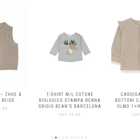
 – ZHOE &
T-SHIRT M/L COTONE
CARDIG
 BEIGE
BIOLOGICO STAMPA RENNA
BOTTONI 
GRIGIO BEAN’S BARCELONA
OLMO 1+I
.00
CHF
15.60
CH