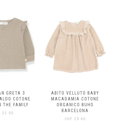
AN GRETA 3
ABITO VELLUTO BABY
FELPA
CALDO COTONE
MACADAMIA COTONE
ECRÙ/
N THE FAMILY
ORGANICO BUHO
ORG
BARCELONA
B
F
23.00
CHF
29.60