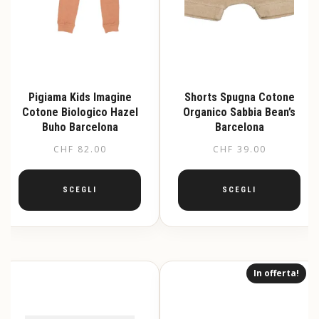
Pigiama Kids Imagine
Shorts Spugna Cotone
Cotone Biologico Hazel
Organico Sabbia Bean’s
Buho Barcelona
Barcelona
CHF
82.00
CHF
39.00
SCEGLI
SCEGLI
Questo
Questo
prodotto
prodotto
ha
ha
più
più
In offerta!
varianti.
varianti.
Le
Le
opzioni
opzioni