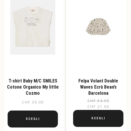
possono
possono
essere
essere
scelte
scelte
nella
nella
pagina
pagina
del
del
prodotto
prodotto
T-shirt Baby M/C SMILES
Felpa Volant Double
Cotone Organico My little
Waves Ecrù Bean’s
Cozmo
Barcelona
CHF
54.00
Il
Il
CHF
39.00
CHF
21.60
pr
pr
or
at
SCEGLI
SCEGLI
er
è: