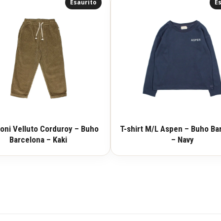
Esaurito
Es
oni Velluto Corduroy – Buho
T-shirt M/L Aspen – Buho Ba
Barcelona – Kaki
– Navy