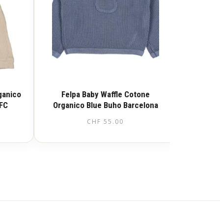
ganico
Felpa Baby Waffle Cotone
aFC
Organico Blue Buho Barcelona
CHF
55.00
Questo
prodotto
ha
più
varianti.
Le
opzioni
possono
essere