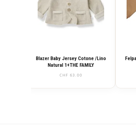
Blazer Baby Jersey Cotone /Lino
Felp
Natural 1+THE FAMILY
CHF
63.00
Questo
prodotto
ha
più
varianti.
Le
opzioni
possono
essere