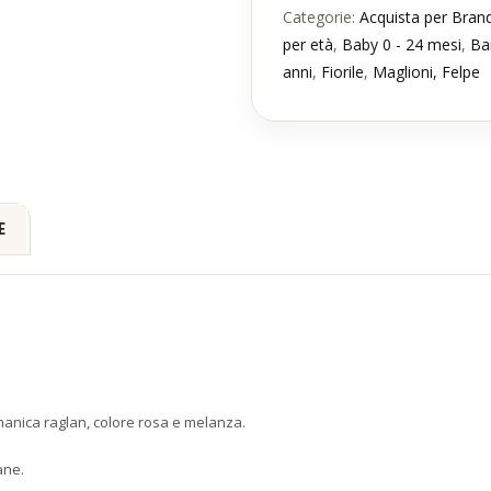
Categorie:
Acquista per Bran
per età
,
Baby 0 - 24 mesi
,
Ba
anni
,
Fiorile
,
Maglioni, Felpe
E
 manica raglan, colore rosa e melanza.
ane.