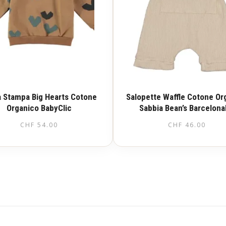
a Stampa Big Hearts Cotone
Salopette Waffle Cotone Or
Organico BabyClic
Sabbia Bean’s Barcelon
CHF
54.00
CHF
46.00
Questo
Questo
prodotto
prodotto
ha
ha
più
più
varianti.
varianti.
Le
Le
opzioni
opzioni
possono
possono
essere
essere