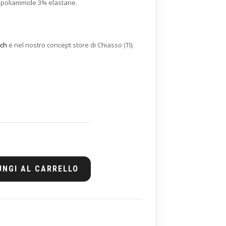
poliammide 3% elastane.
.ch
e nel nostro concept store di Chiasso (TI).
UNGI AL CARRELLO