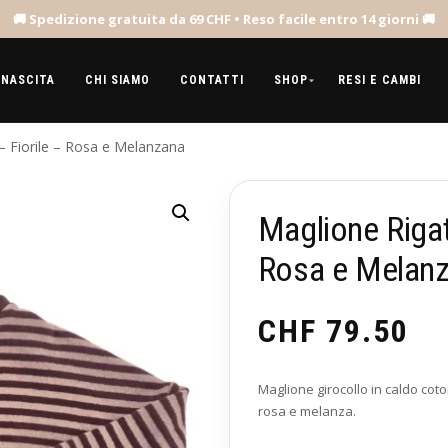
 NASCITA
CHI SIAMO
CONTATTI
SHOP
RESI E CAMBI
– Fiorile – Rosa e Melanzana
Maglione Rigat
Rosa e Melan
CHF
79.50
Maglione girocollo in caldo coto
rosa e melanza.