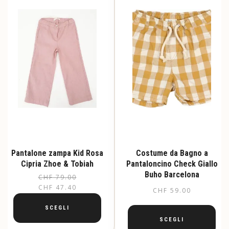
Pantalone zampa Kid Rosa
Costume da Bagno a
Cipria Zhoe & Tobiah
Pantaloncino Check Giallo
Buho Barcelona
CHF
79.00
CHF
47.40
CHF
59.00
SCEGLI
SCEGLI