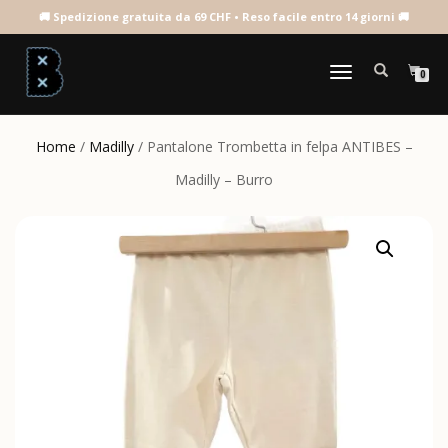
NAVIGAZIONE
0
TOGGLE
Home
/
Madilly
/ Pantalone Trombetta in felpa ANTIBES –
Madilly – Burro