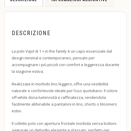
DESCRIZIONE
La polo Vajol di 1 + in the family è un capo essenziale dal
design minimal e contemporaneo, pensato per
accompagnare i più piccoli con comfort e leggerezza durante
la stagione estiva.
Realizzata in morbido lino leggero, offre una vestibilità
naturale e confortevole ideale per l’uso quotidiano. Il colore
off-white dona luminosità e raffinatezza, rendendola
facilmente abbinabile a pantaloni in lino, shorts o bloomers
estivi.
Il colletto polo con apertura frontale morbida senza bottoni
aggiunge un dettaglio elegante e rilassato, perfetto per