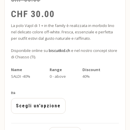
CHF
30.00
La polo Vajol di 1 + in the family è realizzata in morbido lino
nel delicato colore off-white. Fresca, essenziale e perfetta
per outfit estivi dal gusto naturale e raffinato.
Disponibile online su
biscuitkid.ch
e nel nostro concept store
di Chiasso (TI).
Name
Range
Discount
SALDI -40%
0 - above
40%
Età