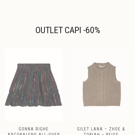
nella
nella
pagina
pagina
del
del
prodotto
prodotto
OUTLET CAPI -60%
GONNA RIGHE
GILET LANA – ZHOE &
ARCOBALENO ALL-OVER
TOBIAH – BEIGE