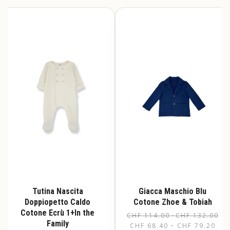
Tutina Nascita
Giacca Maschio Blu
Doppiopetto Caldo
Cotone Zhoe & Tobiah
Cotone Ecrù 1+In the
Fas
CHF
114.00
-
CHF
132.00
Family
CHF
68.40
CHF
79.20
di
-