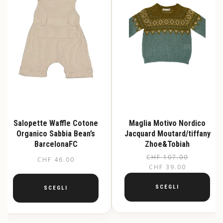
Salopette Waffle Cotone
Maglia Motivo Nordico
Organico Sabbia Bean’s
Jacquard Moutard/tiffany
BarcelonaFC
Zhoe&Tobiah
CHF
107.00
Il
Il
CHF
46.00
CHF
39.00
pr
pr
or
at
SCEGLI
SCEGLI
er
è:
Questo
Questo
CH
CH
prodotto
prodotto