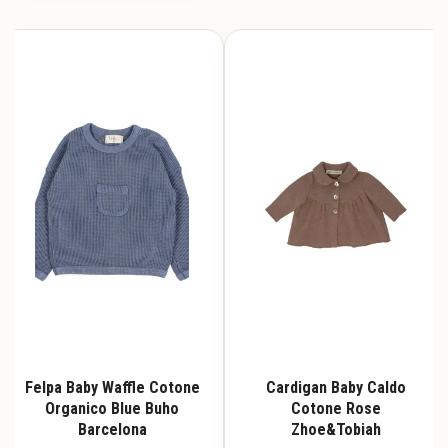
ha
ha
più
più
varianti.
varianti.
Le
Le
opzioni
opzioni
possono
possono
essere
essere
scelte
scelte
nella
nella
pagina
pagina
del
del
prodotto
prodotto
Felpa Baby Waffle Cotone
Cardigan Baby Caldo
Organico Blue Buho
Cotone Rose
Barcelona
Zhoe&Tobiah