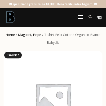
NAVIGAZIONE
0
TOGGLE
Home
/
Maglioni, Felpe
/ T-shirt Felix Cotone Organico Bianca
Babyclic
Esaurito