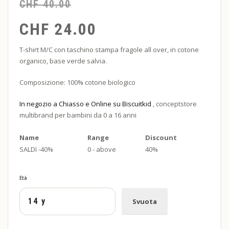
CHF
40.00
CHF
24.00
T-shirt M/C con taschino stampa fragole all over, in cotone
organico, base verde salvia.
Composizione: 100% cotone biologico
In negozio a Chiasso e Online su Biscuitkid
, conceptstore
multibrand per bambini da 0 a 16 anni
Name
Range
Discount
SALDI -40%
0 - above
40%
Età
Svuota