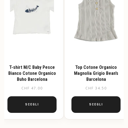
T-shirt M/C Baby Pesce
Top Cotone Organico
Bianco Cotone Organico
Magnolia Grigio Bean’s
Buho Barcelona
Barcelona
CHF
47.00
CHF
34.50
SCEGLI
SCEGLI
Questo
Questo
prodotto
prodotto