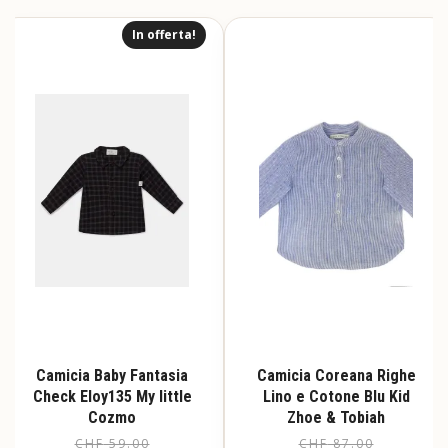
ha
ha
più
più
In offerta!
varianti.
varianti.
Le
Le
opzioni
opzioni
possono
possono
essere
essere
scelte
scelte
nella
nella
pagina
pagina
del
del
prodotto
prodotto
Camicia Baby Fantasia
Camicia Coreana Righe
Check Eloy135 My little
Lino e Cotone Blu Kid
Cozmo
Zhoe & Tobiah
CHF
59.00
Il
Il
CHF
87.00