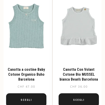
opzioni
possono
possono
essere
essere
scelte
scelte
nella
nella
pagina
pagina
del
del
prodotto
prodotto
Canotta a costine Baby
Canotta Con Volant
Cotone Organico Buho
Cotone Bio MUSSEL
Barcelona
bianca Bean’s Barcelona
CHF
47.00
CHF
36.00
SCEGLI
SCEGLI